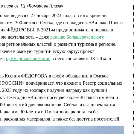
 в парк от ТЦ «Комарова Плаза»
ров ведётся с 27 ноября 2023 года, с этого времени
а им. 300-летия г. Омска, где и находится «Вилла». Проект
ения ФЁДОРОВЫ. В 2021-м предприниматели первые в
вою деятельность – даже
раньше Большереченского
ния региональных властей о развитии туризма в регионе,
ключён в омскую туристическую карту: проект
ет,
суммарные вложения
в него составляют 18–20 млн
ль Ксения ФЁДОРОВА в своём обращении в Омское
РОССИИ» подчёркивает, что входит в Реестр социальных
в 2023 году их зоопарк получил награду как лучший
кт. Ежегодно «Виллу» посещает более 30 тысяч омичей и
200 экскурсий для школьников. Сейчас из-за перекрытия
арка им. 300-летия г. Омска зоопарк остался без
, расходных материалов, а также без доступа посетителей.