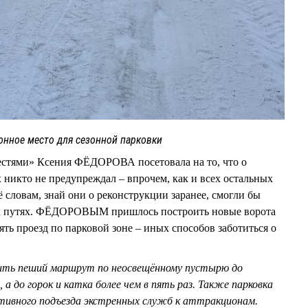
онное место для сезонной парковки
естями» Ксения ФЁДОРОВА посетовала на то, что о
 никто не предупреждал – впрочем, как и всех остальных
 словам, знай они о реконструкции заранее, смогли бы
ых путях. ФЁДОРОВЫМ пришлось построить новые ворота
ть проезд по парковой зоне – иных способов заботиться о
тить пеший маршрут по неосвещённому пустырю до
, а до горок и катка более чем в пять раз. Также парковка
тивного подъезда экстренных служб к аттракционам.