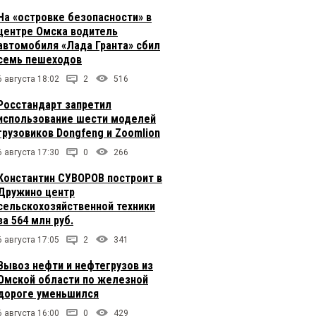
На «островке безопасности» в
центре Омска водитель
автомобиля «Лада Гранта» сбил
семь пешеходов
6 августа 18:02
2
516
Росстандарт запретил
использование шести моделей
грузовиков Dongfeng и Zoomlion
6 августа 17:30
0
266
Константин СУВОРОВ построит в
Дружино центр
сельскохозяйственной техники
за 564 млн руб.
6 августа 17:05
2
341
Вывоз нефти и нефтегрузов из
Омской области по железной
дороге уменьшился
6 августа 16:00
0
429