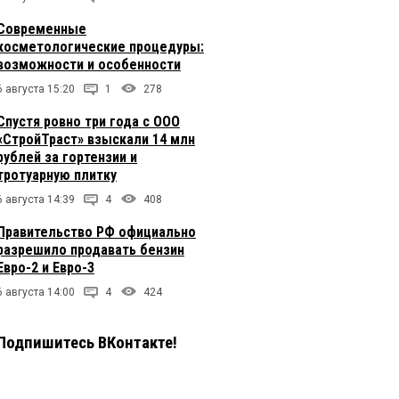
Современные
косметологические процедуры:
возможности и особенности
6 августа 15:20
1
278
Спустя ровно три года с ООО
«СтройТраст» взыскали 14 млн
рублей за гортензии и
тротуарную плитку
6 августа 14:39
4
408
Правительство РФ официально
разрешило продавать бензин
Евро-2 и Евро-3
6 августа 14:00
4
424
Подпишитесь ВКонтакте!