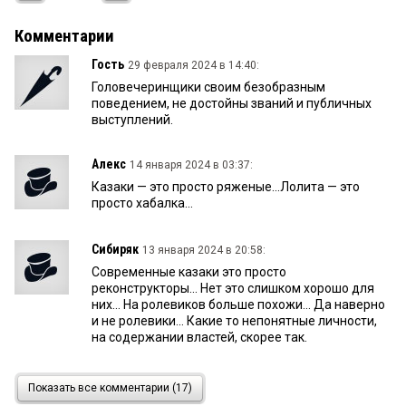
Комментарии
Гость
29 февраля 2024 в 14:40:
Головечеринщики своим безобразным
поведением, не достойны званий и публичных
выступлений.
Алекс
14 января 2024 в 03:37:
Казаки — это просто ряженые...Лолита — это
просто хабалка...
Сибиряк
13 января 2024 в 20:58:
Современные казаки это просто
реконструкторы... Нет это слишком хорошо для
них... На ролевиков больше похожи... Да наверно
и не ролевики... Какие то непонятные личности,
на содержании властей, скорее так.
Омич
13 января 2024 в 19:17:
Показать все комментарии (17)
Казаки лишний раз доказали что они, истинные