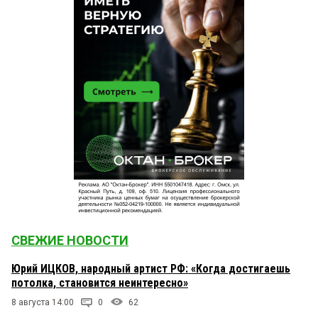
Мазута Шилен
12 января 2024 в 18:21:
Казаки это вообще кто чтобы на их бздёх
реагировал Минкульт?
Фома неверующий
12 января 2024 в 17:30:
Всё верно, за кем правда с тем и Бог!
Игорь
12 января 2024 в 17:17:
Ну молодцы! Минкульт вовремя отреагировал(
правда после шума), и сделал верный шаг.
Казакам- ЛЮБО!
СВЕЖИЕ НОВОСТИ
Юрий ИЦКОВ, народный артист РФ: «Когда достигаешь
потолка, становится неинтересно»
8 августа 14:00
0
62