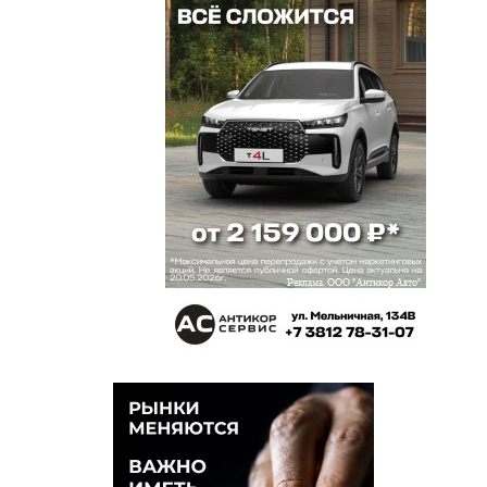
Надеюсь этих казаков тоже отменят. Кто они
такие чтоб что-то решать в Омске? Буржуи сидят
и зарабатывают на нас! Сейчас не 11 век, кто эти
люди?
Виктор
12 января 2024 в 18:36:
Молодцы! Зато в Тюмени все дорогие билеты на
её раскупили!!! Наверное с той же вечеринки
«патриоты»
Михаил
12 января 2024 в 18:36:
Вот ведь незадача, как раз на это время
запланировано собрание любителей пива с
воблой. А нудисты, те за углом
Николай Павлович
12 января 2024 в 18:23:
Нам не следует поддерживать из скудного обл
бюджета сомнительных исполнителей,
выступающих с анти- русских позиций и не
служащих образцами морали