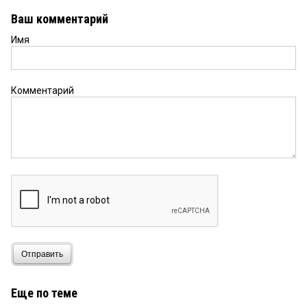
воины Христовы! А все бесы, услышав их,
Ваш комментарий
трепещут и изрыгают проклятья. Это хорошо
видно по комментариям.)))
Имя
Коза
13 января 2024 в 17:15:
Почему я за свои деньги не могу посетить
Комментарий
концерт любимого артиста? Может быть Хоценко
с Шелестом с подачи казаков закроют пляж в
центре города? Лолита была на закрытой
вечеринке, а здесь при всём честном народе,
кошмар. Не удивлюсь если это случится, ведь
деградация начальников видна не вооруженным
глазом. Не вывезенный снег их не возмущает,
вечеринка их волнует.
Бывший из Омска
13 января 2024 в 04:14:
Много людей, и мнений еще больше. Всем трудно
угодить.Команда поступила,нужно исполнить.И
Отправить
не проблема это вообще. Как дальше жить
будем? Вот вопрос!
Еще по теме
Константин