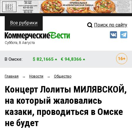
Все рубрики
Поиск по сайту
ПОЛИТИКА
Свежий выпуск
Медиа
ФИНАНСЫ
Суббота, 8 Августа
Кто есть кто
НЕДВИЖИМОСТЬ
В Омске:
$ 82,1665
€ 94,8366
Интервью
БИЗНЕС
Главная
→
Новости
→
Общество
Мнения
ОБЩЕСТВО
Концерт Лолиты МИЛЯВСКОЙ,
Рейтинги
ЗАКОН
на который жаловались
Блоги
НОВОСТИ КОМПАНИЙ
казаки, проводиться в Омске
Архив
ПРОИСШЕСТВИЯ
не будет