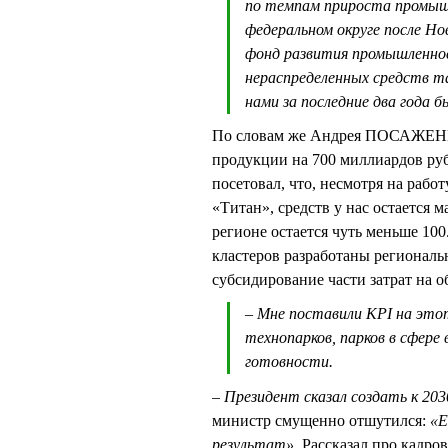
по темпам прироста промышл
федеральном округе после Но
фонд развития промышленност
нераспределенных средств т
нами за последние два года б
По словам же Андрея ПОСАЖЕНН
продукции на 700 миллиардов руб
посетовал, что, несмотря на раб
«Титан», средств у нас остается 
регионе остается чуть меньше 1
кластеров разработаны регионал
субсидирование части затрат на о
– Мне поставили KPI на этот
технопарков, парков в сфере
готовности.
– Президент сказал создать к 203
министр смущенно отшутился:
«Е
результат»
. Рассказал про кадр