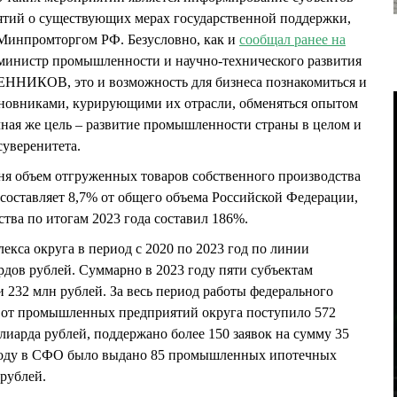
тий о существующих мерах государственной поддержки,
 Минпромторгом РФ. Безусловно, как и
сообщал ранее на
министр промышленности и научно-технического развития
НИКОВ, это и возможность для бизнеса познакомиться и
иновниками, курирующими их отрасли, обменяться опытом
чная же цель – развитие промышленности страны в целом и
уверенитета.
я объем отгруженных товаров собственного производства
составляет 8,7% от общего объема Российской Федерации,
ва по итогам 2023 года составил 186%.
са округа в период с 2020 по 2023 год по линии
дов рублей. Суммарно в 2023 году пяти субъектам
 232 млн рублей. За весь период работы федерального
 от промышленных предприятий округа поступило 572
лиарда рублей, поддержано более 150 заявок на сумму 35
году в СФО было выдано 85 промышленных ипотечных
 рублей.