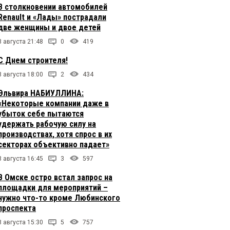
В столкновении автомобилей
Renault и «Лады» пострадали
две женщины и двое детей
8 августа 21:48
0
419
С Днем строителя!
8 августа 18:00
2
434
Эльвира НАБИУЛЛИНА:
«Некоторые компании даже в
убыток себе пытаются
удержать рабочую силу на
производствах, хотя спрос в их
секторах объективно падает»
8 августа 16:45
3
597
В Омске остро встал запрос на
площадки для мероприятий –
нужно что-то кроме Любинского
проспекта
8 августа 15:30
5
757