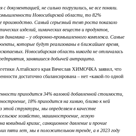
с документацией, не сильно погрузились, не все поняли.
омышленности Новосибирской области, то 82%
 производство. Самый серьезный темп роста показало
ических изделий, химических веществ и продуктов,
 динамика – у оборонно-промышленного комплекса. Самые
оекты, которые будут реализованы в ближайшее время,
ископаемых. Новосибирская область никогда не отличалась
 предприятия, занявшиеся добычей антрацита.
гетики Алтайского края Вячеслав ХИМОЧКА заявил, что
енности достаточно сбалансирована – нет «какой-то одной
нности приходится 34% валовой добавленной стоимости,
строение, 18% приходится на химию, близко к ней
из этой структуры, мы определяем в качестве
сельское хозяйство, машиностроение, легкую
 ковидный кризис, санкционное давление и прочие
их пяти лет, мы в положительном тренде, а в 2023 году