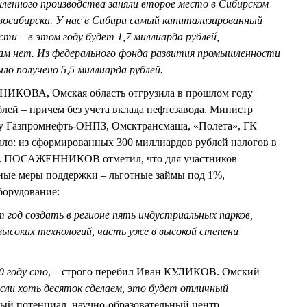
енного производства заняли второе место в Сибирском
восибирска. У нас в Сибири самый капитализированный
и – в этом году будет 1,7 миллиарда рублей,
ам нет. Из федерального фонда развития промышленности
ыло получено 5,5 миллиарда рублей.
ИКОВА, Омская область отгрузила в прошлом году
лей – причем без учета вклада нефтезавода. Министр
оту Газпромнефть-ОНПЗ, Омсктрансмаша, «Полета», ГК
мало: из сформированных 300 миллиардов рублей налогов в
00. ПОСАЖЕННИКОВ отметил, что для участников
ьные меры поддержки – льготные займы под 1%,
борудование:
 год создать в регионе пять индустриальных парков,
 высоких технологий, часть уже в высокой степени
0 году сто
, – строго перебил Иван КУЛИКОВ. Омский
сли хоть десяток сделаем, это будет отличный
овый потенциал, научно-образовательный центр.