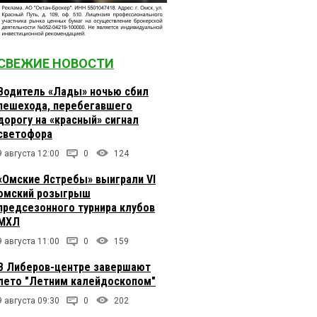
СВЕЖИЕ НОВОСТИ
Водитель «Лады» ночью сбил
пешехода, перебегавшего
дорогу на «красный» сигнал
светофора
9 августа 12:00
0
124
«Омские Ястребы» выиграли VI
омский розыгрыш
предсезонного турнира клубов
МХЛ
9 августа 11:00
0
159
В Либеров-центре завершают
лето "Летним калейдоскопом"
9 августа 09:30
0
202