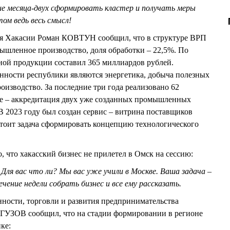
е месяца-двух сформировать кластер и получать меры
ом ведь весь смысл!
ия Хакасии Роман КОВТУН сообщил, что в структуре ВРП
ышленное производство, доля обработки – 22,5%. По
ной продукции составил 365 миллиардов рублей.
ости республики являются энергетика, добыча полезных
изводство. За последние три года реализовано 62
те – аккредитация двух уже созданных промышленных
 В 2023 году был создан сервис – витрина поставщиков
тоит задача сформировать концепцию технологического
 что хакасский бизнес не прилетел в Омск на сессию:
 Для вас что ли? Мы вас уже учили в Москве. Ваша задача –
ечение недели собрать бизнес и все ему рассказать.
ности, торговли и развития предпринимательства
ГУЗОВ сообщил, что на стадии формировании в регионе
ке: