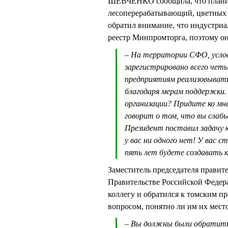
ШЕВЧЕНКО сообщила, что планируе
лесоперерабатывающий, цветных
обратил внимание, что индустриа
реестр Минпромторга, поэтому он
– На территории СФО, услов
зарегистрировано всего четы
предприятиям реализовывать
благодаря мерам поддержки.
организации? Придите ко мне
говорит о том, что вы слабы
Президент поставил задачу к
у вас ни одного нет! У вас с
пять лет будете создавать 
Заместитель председателя правит
Правительстве Российской Феде
коллегу и обратился к томским п
вопросом, понятно ли им их место
– Вы должны были обратитьс