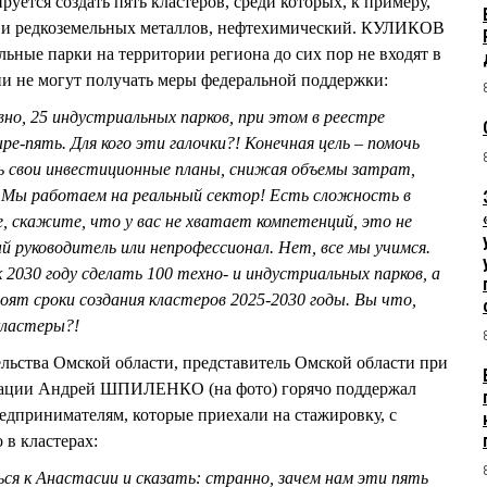
тся создать пять кластеров, среди которых, к примеру,
 и редкоземельных металлов, нефтехимический. КУЛИКОВ
льные парки на территории региона до сих пор не входят в
и не могут получать меры федеральной поддержки:
но, 25 индустриальных парков, при этом в реестре
ре-пять. Для кого эти галочки?! Конечная цель – помочь
 свои инвестиционные планы, снижая объемы затрат,
 Мы работаем на реальный сектор! Есть сложность в
, скажите, что у вас не хватает компетенций, это не
й руководитель или непрофессионал. Нет, все мы учимся.
 2030 году сделать 100 техно- и индустриальных парков, а
тоят сроки создания кластеров 2025-2030 годы. Вы что,
кластеры?!
ельства Омской области, представитель Омской области при
рации Андрей ШПИЛЕНКО (на фото) горячо поддержал
редпринимателям, которые приехали на стажировку, с
 в кластерах:
я к Анастасии и сказать: странно, зачем нам эти пять