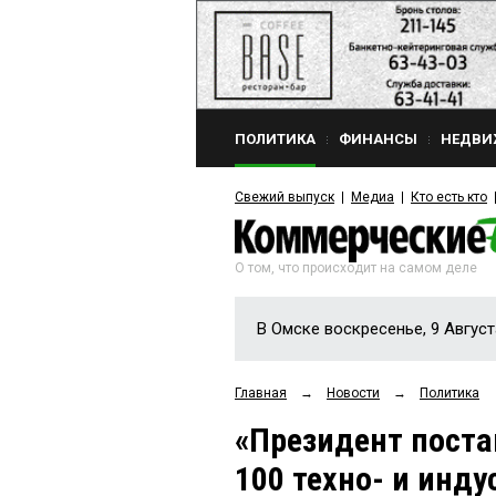
ПОЛИТИКА
ФИНАНСЫ
НЕДВИ
Свежий выпуск
Медиа
Кто есть кто
О том, что происходит на самом деле
В Омске воскресенье, 9 Август
Главная
→
Новости
→
Политика
«Президент поста
100 техно- и инду