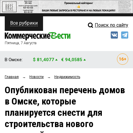
Все рубрики
Поиск по сайту
ПОЛИТИКА
Свежий выпуск
Медиа
ФИНАНСЫ
Пятница, 7 Августа
Кто есть кто
НЕДВИЖИМОСТЬ
В Омске:
$ 81,4077
€ 94,0585
Интервью
БИЗНЕС
Главная
→
Новости
→
Недвижимость
Мнения
ОБЩЕСТВО
Опубликован перечень домов
Рейтинги
ЗАКОН
в Омске, которые
Блоги
НОВОСТИ КОМПАНИЙ
планируется снести для
Архив
ПРОИСШЕСТВИЯ
строительства нового