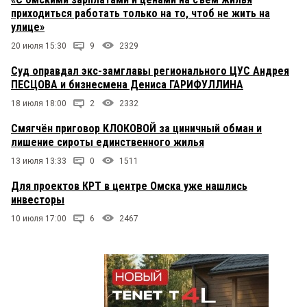
приходиться работать только на то, чтоб не жить на
улице»
20 июля 15:30
9
2329
Суд оправдал экс-замглавы регионального ЦУС Андрея
ПЕСЦОВА и бизнесмена Дениса ГАРИФУЛЛИНА
18 июля 18:00
2
2332
Смягчён приговор КЛОКОВОЙ за циничный обман и
лишение сироты единственного жилья
13 июля 13:33
0
1511
Для проектов КРТ в центре Омска уже нашлись
инвесторы
10 июля 17:00
6
2467