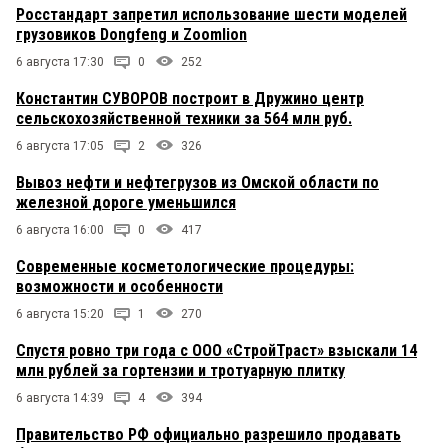
Росстандарт запретил использование шести моделей
грузовиков Dongfeng и Zoomlion
6 августа 17:30
0
252
Константин СУВОРОВ построит в Дружино центр
сельскохозяйственной техники за 564 млн руб.
6 августа 17:05
2
326
Вывоз нефти и нефтегрузов из Омской области по
железной дороге уменьшился
6 августа 16:00
0
417
Современные косметологические процедуры:
возможности и особенности
6 августа 15:20
1
270
Спустя ровно три года с ООО «СтройТраст» взыскали 14
млн рублей за гортензии и тротуарную плитку
6 августа 14:39
4
394
Правительство РФ официально разрешило продавать