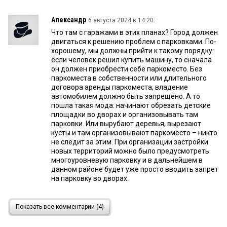
Александр
6 августа 2024 в 14:20:
Что там с гаражами в этих планах? Город должен
двигаться к решению проблем с парковками. По-
хорошему, мы должны прийти к такому порядку:
если человек решил купить машину, то сначала
он должен приобрести себе паркоместо. Без
паркоместа в собственности или длительного
договора аренды паркоместа, владение
автомобилем должно быть запрещено. А то
пошла такая мода: начинают обрезать детские
площадки во дворах и организовывать там
парковки. Или вырубают деревья, вырезают
кусты и там организовывают паркоместо – никто
не следит за этим. При организации застройки
новых территорий можно было предусмотреть
многоуровневую парковку и в дальнейшем в
данном районе будет уже просто вводить запрет
на парковку во дворах.
Мазута Шилен
6 августа 2024 в 12:50:
Показать все комментарии (4)
Чё земли мало?