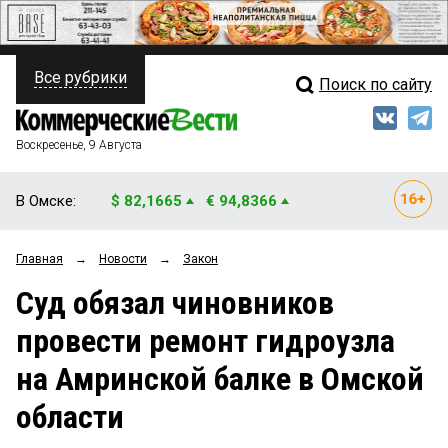
Все рубрики
Поиск по сайту
ПОЛИТИКА
Свежий выпуск
Медиа
ФИНАНСЫ
Воскресенье, 9 Августа
Кто есть кто
НЕДВИЖИМОСТЬ
В Омске:
$ 82,1665
€ 94,8366
Интервью
БИЗНЕС
Главная
→
Новости
→
Закон
Мнения
ОБЩЕСТВО
Cуд обязал чиновников
Рейтинги
ЗАКОН
провести ремонт гидроузла
Блоги
НОВОСТИ КОМПАНИЙ
на Амринской балке в Омской
Архив
ПРОИСШЕСТВИЯ
области