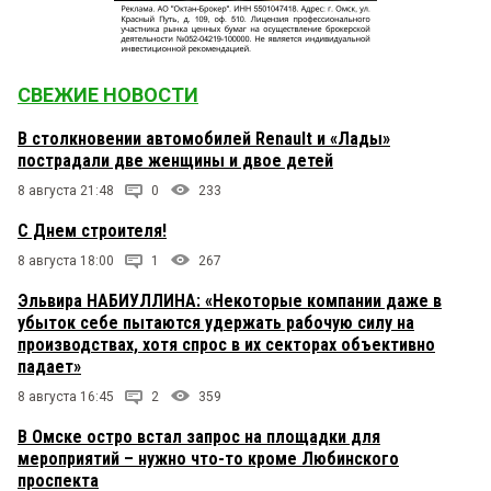
СВЕЖИЕ НОВОСТИ
В столкновении автомобилей Renault и «Лады»
пострадали две женщины и двое детей
8 августа 21:48
0
233
С Днем строителя!
8 августа 18:00
1
267
Эльвира НАБИУЛЛИНА: «Некоторые компании даже в
убыток себе пытаются удержать рабочую силу на
производствах, хотя спрос в их секторах объективно
падает»
8 августа 16:45
2
359
В Омске остро встал запрос на площадки для
мероприятий – нужно что-то кроме Любинского
проспекта