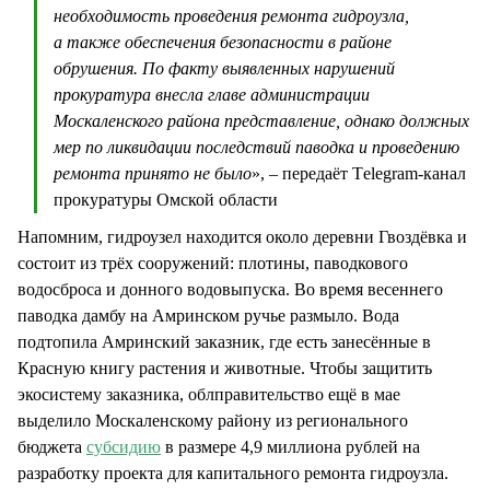
необходимость проведения ремонта гидроузла,
а также обеспечения безопасности в районе
обрушения. По факту выявленных нарушений
прокуратура внесла главе администрации
Москаленского района представление, однако должных
мер по ликвидации последствий паводка и проведению
ремонта принято не было
», – передаёт Тelegram-канал
прокуратуры Омской области
Напомним, гидроузел находится около деревни Гвоздёвка и
состоит из трёх сооружений: плотины, паводкового
водосброса и донного водовыпуска. Во время весеннего
паводка дамбу на Амринском ручье размыло. Вода
подтопила Амринский заказник, где есть занесённые в
Красную книгу растения и животные. Чтобы защитить
экосистему заказника, облправительство ещё в мае
выделило Москаленскому району из регионального
бюджета
субсидию
в размере 4,9 миллиона рублей на
разработку проекта для капитального ремонта гидроузла.