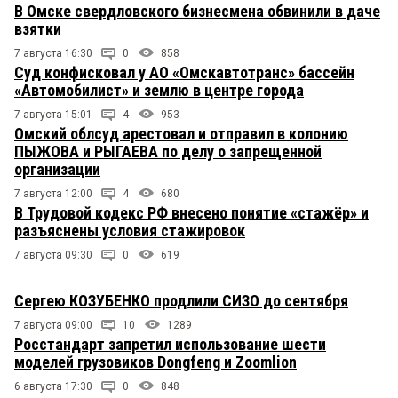
В Омске свердловского бизнесмена обвинили в даче
взятки
7 августа 16:30
0
858
Суд конфисковал у АО «Омскавтотранс» бассейн
«Автомобилист» и землю в центре города
7 августа 15:01
4
953
Омский облсуд арестовал и отправил в колонию
ПЫЖОВА и РЫГАЕВА по делу о запрещенной
организации
7 августа 12:00
4
680
В Трудовой кодекс РФ внесено понятие «стажёр» и
разъяснены условия стажировок
7 августа 09:30
0
619
Сергею КОЗУБЕНКО продлили СИЗО до сентября
7 августа 09:00
10
1289
Росстандарт запретил использование шести
моделей грузовиков Dongfeng и Zoomlion
6 августа 17:30
0
848