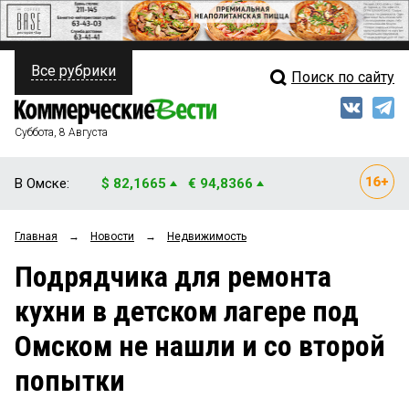
Все рубрики
Поиск по сайту
ПОЛИТИКА
Свежий выпуск
Медиа
ФИНАНСЫ
Суббота, 8 Августа
Кто есть кто
НЕДВИЖИМОСТЬ
В Омске:
$ 82,1665
€ 94,8366
Интервью
БИЗНЕС
Главная
→
Новости
→
Недвижимость
Мнения
ОБЩЕСТВО
Подрядчика для ремонта
Рейтинги
ЗАКОН
кухни в детском лагере под
Блоги
НОВОСТИ КОМПАНИЙ
Омском не нашли и со второй
Архив
ПРОИСШЕСТВИЯ
попытки