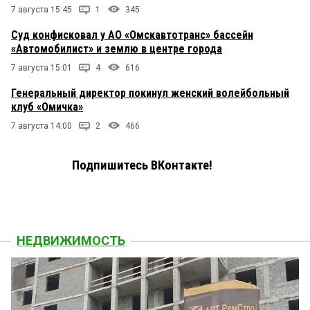
7 августа 15:45
1
345
Суд конфисковал у АО «Омскавтотранс» бассейн
«Автомобилист» и землю в центре города
7 августа 15:01
4
616
Генеральный директор покинул женский волейбольный
клуб «Омичка»
7 августа 14:00
2
466
Подпишитесь ВКонтакте!
НЕДВИЖИМОСТЬ