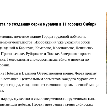
та по созданию серии муралов в 11 городах Сибири
имеющих почетное звание Города трудовой доблести,
ов-монументалистов. Изображения уже украсили собой
а зданий в Барнауле, Кемерово, Красноярске, Ленинске-
 Прокопьевске, Рубцовске и Томске. Завершают проект
ске. Генеральным спонсором масштабного проекта по
рбанк.
ине Победы в Великой Отечественной войне. Через призму
и настоящее. Центральным элементом каждого мурала стал
 героя города, созданного из символов промышленной мощи
га.
 народа, мужество и самоотверженность тружеников тыла,
димым для победы. Проект превращает стены сибирских