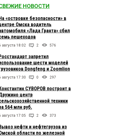
СВЕЖИЕ НОВОСТИ
На «островке безопасности» в
центре Омска водитель
автомобиля «Лада Гранта» сбил
семь пешеходов
6 августа 18:02
2
576
Росстандарт запретил
использование шести моделей
грузовиков Dongfeng и Zoomlion
6 августа 17:30
0
297
Константин СУВОРОВ построит в
Дружино центр
сельскохозяйственной техники
за 564 млн руб.
6 августа 17:05
2
373
Вывоз нефти и нефтегрузов из
Омской области по железной