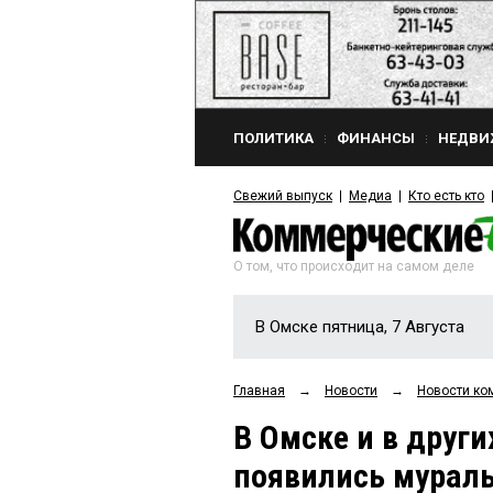
ПОЛИТИКА
ФИНАНСЫ
НЕДВИ
Свежий выпуск
Медиа
Кто есть кто
О том, что происходит на самом деле
В Омске пятница, 7 Августа
Главная
→
Новости
→
Новости ко
В Омске и в друг
появились мурал