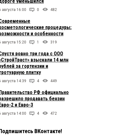
дороге уменьшился
6 августа 16:00
0
482
Современные
косметологические процедуры:
возможности и особенности
6 августа 15:20
1
319
Спустя ровно три года с ООО
«СтройТраст» взыскали 14 млн
рублей за гортензии и
тротуарную плитку
6 августа 14:39
4
449
Правительство РФ официально
разрешило продавать бензин
Евро-2 и Евро-3
6 августа 14:00
4
472
Подпишитесь ВКонтакте!