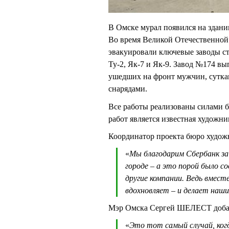
В Омске мурал появился на здани
Во время Великой Отечественной
эвакуировали ключевые заводы с
Ту-2, Як-7 и Як-9. Завод №174 в
ушедших на фронт мужчин, суткам
снарядами.
Все работы реализованы силами 
работ является известная худож
Координатор проекта бюро худож
«
Мы благодарим Сбербанк за
городе – а это порой было с
другие компании. Ведь вмес
вдохновляет – и делает на
Мэр Омска Сергей ШЕЛЕСТ доба
«
Это тот самый случай, ког