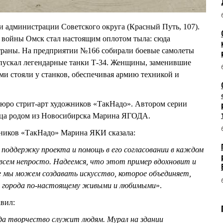
и администрации Советского округа (Красный Путь, 107).
 войны Омск стал настоящим оплотом тыла: сюда
траны. На предприятии №166 собирали боевые самолеты
ыпускал легендарные танки Т-34. Женщины, заменившие
и стояли у станков, обеспечивая армию техникой и
бюро стрит-арт художников «ТакНадо». Автором серии
ница родом из Новосибирска Марина ЯГОДА.
ников «ТакНадо» Марина ЯКИ сказала:
 поддержку проекта и помощь в его согласовании в каждом
овсем непросто. Надеемся, что этот пример вдохновит и
те мы можем создавать искусство, которое объединяет,
ши города по-настоящему живыми и любимыми
».
вил:
да творчество служит людям. Мурал на здании