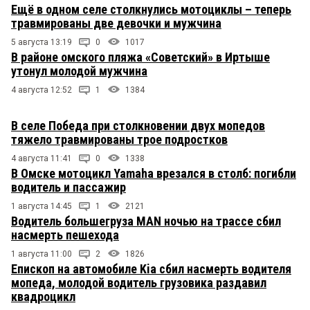
Ещё в одном селе столкнулись мотоциклы – теперь
травмированы две девочки и мужчина
5 августа 13:19
0
1017
В районе омского пляжа «Советский» в Иртыше
утонул молодой мужчина
4 августа 12:52
1
1384
В селе Победа при столкновении двух мопедов
тяжело травмированы трое подростков
4 августа 11:41
0
1338
В Омске мотоцикл Yamaha врезался в столб: погибли
водитель и пассажир
1 августа 14:45
1
2121
Водитель большегруза MAN ночью на трассе сбил
насмерть пешехода
1 августа 11:00
2
1826
Епископ на автомобиле Kia сбил насмерть водителя
мопеда, молодой водитель грузовика раздавил
квадроцикл