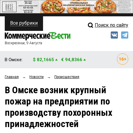
Все рубрики
Поиск по сайту
ПОЛИТИКА
Свежий выпуск
Медиа
ФИНАНСЫ
Воскресенье, 9 Августа
Кто есть кто
НЕДВИЖИМОСТЬ
В Омске:
$ 82,1665
€ 94,8366
Интервью
БИЗНЕС
Главная
→
Новости
→
Происшествия
Мнения
ОБЩЕСТВО
В Омске возник крупный
Рейтинги
ЗАКОН
пожар на предприятии по
Блоги
НОВОСТИ КОМПАНИЙ
производству похоронных
Архив
ПРОИСШЕСТВИЯ
принадлежностей