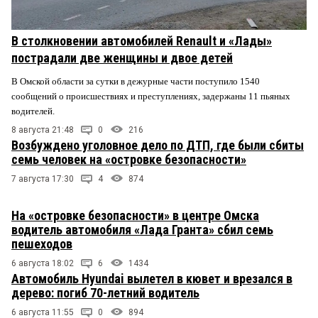
В столкновении автомобилей Renault и «Лады»
пострадали две женщины и двое детей
В Омской области за сутки в дежурные части поступило 1540
сообщений о происшествиях и преступлениях, задержаны 11 пьяных
водителей.
8 августа 21:48
0
216
Возбуждено уголовное дело по ДТП, где были сбиты
семь человек на «островке безопасности»
7 августа 17:30
4
874
На «островке безопасности» в центре Омска
водитель автомобиля «Лада Гранта» сбил семь
пешеходов
6 августа 18:02
6
1434
Автомобиль Hyundai вылетел в кювет и врезался в
дерево: погиб 70-летний водитель
6 августа 11:55
0
894