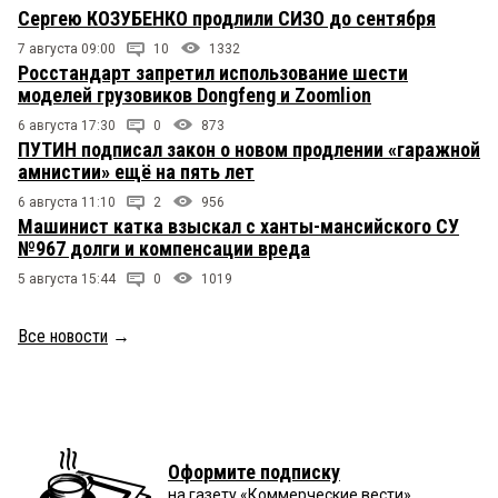
Сергею КОЗУБЕНКО продлили СИЗО до сентября
7 августа 09:00
10
1332
Росстандарт запретил использование шести
моделей грузовиков Dongfeng и Zoomlion
6 августа 17:30
0
873
ПУТИН подписал закон о новом продлении «гаражной
амнистии» ещё на пять лет
6 августа 11:10
2
956
Машинист катка взыскал с ханты-мансийского СУ
№967 долги и компенсации вреда
5 августа 15:44
0
1019
Все новости
→
Оформите подписку
на газету «Коммерческие вести»