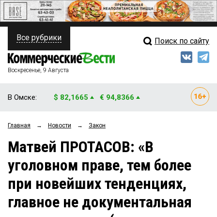
Все рубрики
Поиск по сайту
ПОЛИТИКА
Свежий выпуск
Медиа
ФИНАНСЫ
Воскресенье, 9 Августа
Кто есть кто
НЕДВИЖИМОСТЬ
В Омске:
$ 82,1665
€ 94,8366
Интервью
БИЗНЕС
Главная
→
Новости
→
Закон
Мнения
ОБЩЕСТВО
Матвей ПРОТАСОВ: «В
Рейтинги
ЗАКОН
уголовном праве, тем более
Блоги
НОВОСТИ КОМПАНИЙ
при новейших тенденциях,
Архив
ПРОИСШЕСТВИЯ
главное не документальная