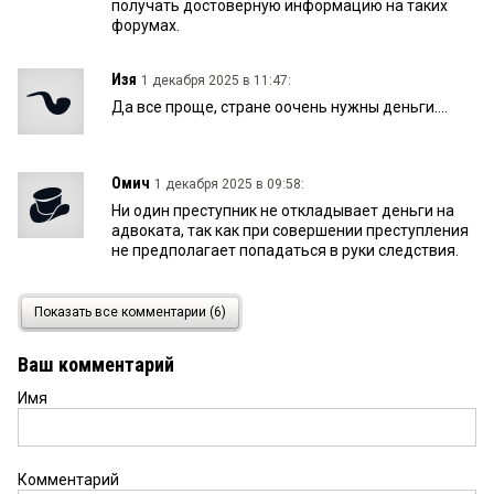
получать достоверную информацию на таких
форумах.
Изя
1 декабря 2025 в 11:47:
Да все проще, стране оочень нужны деньги....
Омич
1 декабря 2025 в 09:58:
Ни один преступник не откладывает деньги на
адвоката, так как при совершении преступления
не предполагает попадаться в руки следствия.
Игорь
1 декабря 2025 в 08:29:
Показать все комментарии (6)
Я не понял разве что то новое и удивительное
про следователей открыли?
Ваш комментарий
Имя
Читатель
1 декабря 2025 в 02:02:
Девяностые отдыхают.
Комментарий