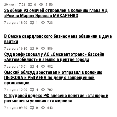
29 июля 17:21
0
2150
За обман 93 омичей отправлен в колонию глава АЦ
«Ромни Марш» Ярослав МАКАРЕНКО
7 августа 18:00
1
723
В Омске свердловского бизнесмена обвинили в даче
взятки
7 августа 16:30
0
886
Суд конфисковал у АО «Омскавтотранс» бассейн
«Автомобилист» и землю в центре города
7 августа 15:01
4
982
Омский облсуд арестовал и отправил в колонию
ПЫЖОВА и РЫГАЕВА по делу о запрещенной
организации
7 августа 12:00
4
702
В Трудовой кодекс РФ внесено понятие «стажёр» и
разъяснены условия стажировок
7 августа 09:30
0
643