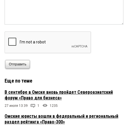
Как вам такое правосудие?
29 ноября 2025 в 20:33:
«следователь честно признался, что им
поставили задачу наполнять бюджет – находить
любые поводы и возбуждать дела по статьям,
где есть конфискация.» Значит другие
преступления «не интересны». «Все сводится к
тому, чтобы у бизнеса была крепость, в которую
трудно проникнуть нахрапом.» — то есть
подполье?
Отправить
Еще по теме
В сентябре в Омске вновь пройдет Североазиатский
форум «Право для бизнеса»
27 июля 13:39
1
1235
Омские юристы вошли в федеральный и региональный
раздел рейтинга «Право-300»