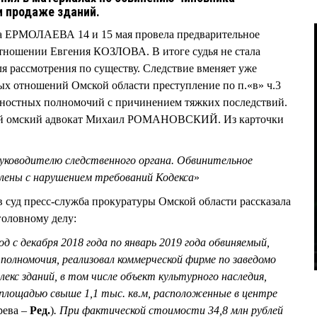
и продаже зданий.
а ЕРМОЛАЕВА 14 и 15 мая провела предварительное
отношении Евгения КОЗЛОВА. В итоге судья не стала
ля рассмотрения по существу. Следствие вменяет уже
 отношений Омской области преступление по п.«в» ч.3
ностных полномочий с причинением тяжких последствий.
ый омский адвокат Михаил РОМАНОВСКИЙ. Из карточки
руководителю следственного органа. Обвинительное
влены с нарушением требований Кодекса
»
в суд пресс-служба прокуратуры Омской области рассказала
головному делу:
од с декабря 2018 года по январь 2019 года обвиняемый,
олномочия, реализовал коммерческой фирме по заведомо
кс зданий, в том числе объект культурного наследия,
площадью свыше 1,1 тыс. кв.м, расположенные в центре
рева –
Ред.
)
. При фактической стоимости 34,8 млн рублей