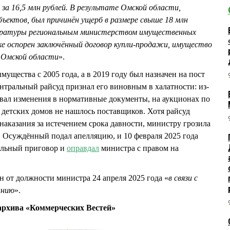
а 16,5 млн рублей. В результате Омской области,
ъектов, был причинён ущерб в размере свыше 18 млн
куратуры региональным министерством имущественных
ке оспорен заключённый договор купли-продажи, имущество
 Омской области
».
ества с 2005 года, а в 2019 году был назначен на пост
ентральный райсуд признал его виновным в халатности: из-
овал изменения в нормативные документы, на аукционах по
 детских домов не нашлось поставщиков. Хотя райсуд
казания за истечением срока давности, министру грозила
и. Осуждённый подал апелляцию, и 10 февраля 2025 года
ельный приговор и
оправдал
министра с правом на
от должности министра 24 апреля 2025 года «
в связи с
анию
».
рхива «Коммерческих Вестей»