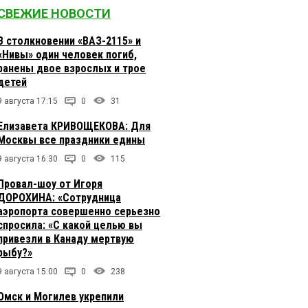
СВЕЖИЕ НОВОСТИ
В столкновении «ВАЗ-2115» и
«Нивы» один человек погиб,
ранены двое взрослых и трое
детей
9 августа 17:15
0
31
Елизавета КРИВОЩЕКОВА: Для
Москвы все праздники едины
9 августа 16:30
0
115
Провал-шоу от Игоря
ДОРОХИНА: «Сотрудница
аэропорта совершенно серьезно
спросила: «С какой целью вы
привезли в Канаду мертвую
рыбу?»
9 августа 15:00
0
238
Омск и Могилев укрепили