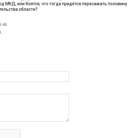
од МКД, или боятся, что тогда придётся пересажать половину
тельства области?
6:40:
..