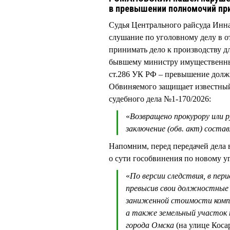
в превышении полномочий пр
Судья Центрального райсуда Инн
слушание по уголовному делу в 
принимать дело к производству д
бывшему министру имущественных
ст.286 УК РФ – превышение долж
Обвиняемого защищает известн
судебного дела №1-170/2026:
«
Возвращено прокурору или 
заключение (обв. акт) соста
Напомним, перед передачей дела 
о сути гособвинения по новому у
«
По версии следствия, в пери
превысив свои должностные п
заниженной стоимости компле
а также земельный участок 
города Омска
(на улице Коса