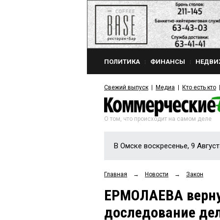
ПОЛИТИКА
ФИНАНСЫ
НЕДВИ
Свежий выпуск
Медиа
Кто есть кто
О том, что происходит на самом деле
В Омске воскресенье, 9 Август
Главная
→
Новости
→
Закон
ЕРМОЛАЕВА верну
доследование дел