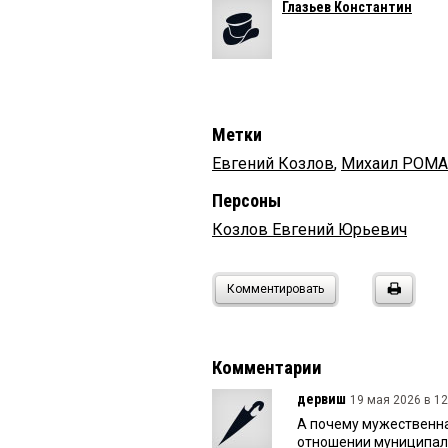
Глазьев Константин
Метки
Евгений Козлов
,
Михаил РОМ
Персоны
Козлов Евгений Юрьевич
Комментировать
Комментарии
дервиш
19 мая 2026 в 12
А почему мужественна
отношении муниципал