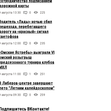
сотрудничество подписанием
дорожной карты
9 августа 13:30
0
225
Водитель «Лады» ночью сбил
пешехода, перебегавшего
дорогу на «красный» сигнал
светофора
9 августа 12:00
0
235
«Омские Ястребы» выиграли VI
омский розыгрыш
предсезонного турнира клубов
МХЛ
9 августа 11:00
1
251
В Либеров-центре завершают
лето "Летним калейдоскопом"
9 августа 09:30
0
259
Подпишитесь ВКонтакте!