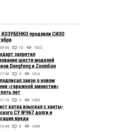
 КОЗУБЕНКО продлили СИЗО
тября
 09:00
10
1522
ндарт запретил
зование шести моделей
иков Dongfeng и Zoomlion
 17:30
0
1016
подписал закон о новом
нии «гаражной амнистии»
 пять лет
 11:10
2
1053
ст катка взыскал с ханты-
ского СУ №967 долги и
сации вреда
 15:44
0
1099