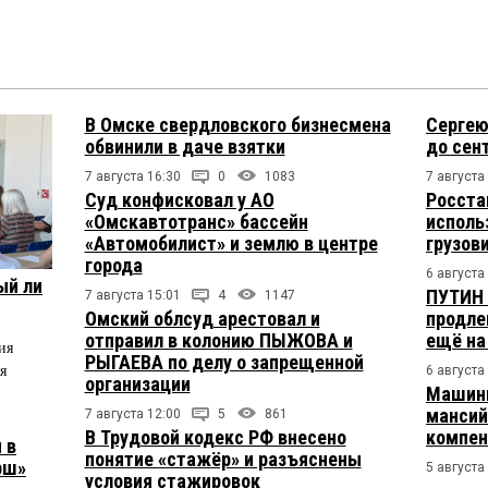
В Омске свердловского бизнесмена
Сергею
обвинили в даче взятки
до сен
7 августа 16:30
0
1083
7 августа
Суд конфисковал у АО
Росста
«Омскавтотранс» бассейн
исполь
«Автомобилист» и землю в центре
грузов
города
6 августа
ый ли
ПУТИН 
7 августа 15:01
4
1147
Омский облсуд арестовал и
продле
отправил в колонию ПЫЖОВА и
ещё на
ия
РЫГАЕВА по делу о запрещенной
я
6 августа
организации
Машини
мансий
7 августа 12:00
5
861
В Трудовой кодекс РФ внесено
компен
 в
понятие «стажёр» и разъяснены
рш»
5 августа
условия стажировок