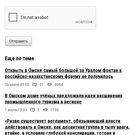
фонтанов — никогда.
простой парень
24 мая 2026 в 16:15:
если ничего не понимаю так я туда и не лезу -----
но мэр..губернатор просто обязаны быть
академиками архетектуры
Отправить
155
24 мая 2026 в 13:26:
почему тех кто застраивает свои участки возле
Еще по теме
крепости офисами и жилыми домами, не
интересует общественное мнение?
Открыть в Омске самый большой за Уралом фонтан к
российско-казахстанскому форуму не получилось
Ванга
24 мая 2026 в 13:23:
26 июля 09:00
21
9084
Дома на ТЭЦ-1 и Динамо- это конкуренция
В Омском доме учёных предложили идеи расширения
продажам апартаментов в Омиро на Победы. Что
промышленного туризма в регионе
такие наивные?
7 июля 13:03
5
1735
ДЖОКЕР
24 мая 2026 в 08:49:
«Разве существует регламент, обязывающий власти
ХОШЕЛЕПКОвских так просто не возьмешь!
действовать в Омске, как десантная группа в тылу врага,
втайне, в условиях глубокой конспирации, готовя и