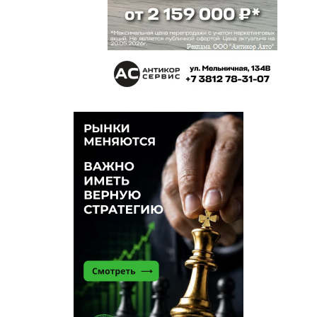
документации и консультации, чтобы говорили?
Хотя, конечно, вертикальная стена вместо валов
крепости- такое себе решение.
Подопытный омич
23 мая 2026 в 22:59:
Не жили красиво и неча начинать. Провинция.
Константин
23 мая 2026 в 21:27:
Что, плаксы, не пустили к кормушке?
Лихачев
23 мая 2026 в 21:15:
Слежу внимательно за всей этой ситуацией
просто потому, что здесь живу.1. То, что проекты
подменили (кто не понял — обсуждали один
проект, а стали строить другой) — порождает
недоверие к областной власти в целом. Никто не
мешал обсудить и новый проект. Так делать
нельзя никому и никогда. Какое после этого
может быть доверие к результатам выборов?2. С