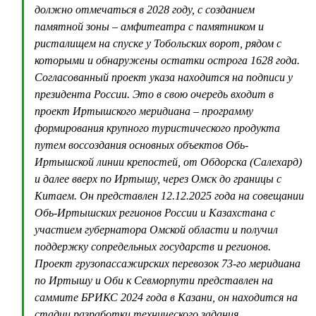
должно отмечаться в 2028 году, с созданием
памятной зоны – амфитеатра с памятником и
ристалищем на спуске у Тобольских ворот, рядом с
которыми и обнаружены остатки острога 1628 года.
Согласованный проект указа находится на подписи у
президента России. Это в свою очередь входит в
проект Иртышского меридиана – программу
формирования крупного туристического продукта
путем воссоздания основных объектов Обь-
Иртышской линии крепостей, от Обдорска (Салехард)
и далее вверх по Иртышу, через Омск до границы с
Китаем. Он представлен 12.12.2025 года на совещании
Обь-Иртышских регионов России и Казахстана с
участием губернатора Омской области и получил
поддержку сопредельных государств и регионов.
Проект грузопассажирских перевозок 73-го меридиана
по Иртышу и Оби к Севморпути представлен на
саммите БРИКС 2024 года в Казани, он находится на
стадии разработки технического задания.