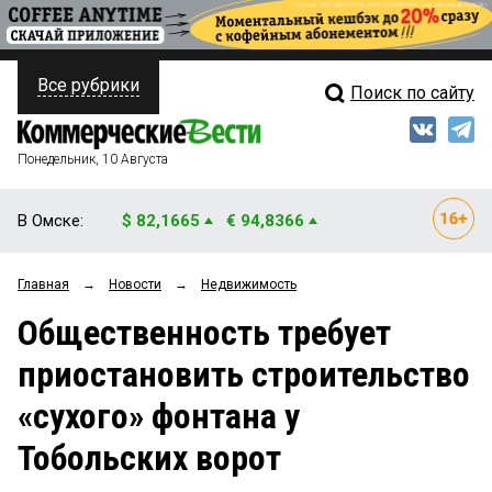
Все рубрики
Поиск по сайту
ПОЛИТИКА
Свежий выпуск
Медиа
ФИНАНСЫ
Понедельник, 10 Августа
Кто есть кто
НЕДВИЖИМОСТЬ
В Омске:
$ 82,1665
€ 94,8366
Интервью
БИЗНЕС
Главная
→
Новости
→
Недвижимость
Мнения
ОБЩЕСТВО
Общественность требует
Рейтинги
ЗАКОН
приостановить строительство
Блоги
НОВОСТИ КОМПАНИЙ
«сухого» фонтана у
Архив
ПРОИСШЕСТВИЯ
Тобольских ворот