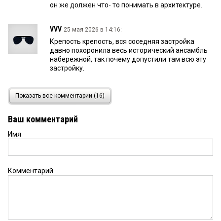
он же должен что- то понимать в архитектуре.
VVV
25 мая 2026 в 14:16:
Крепость крепость, вся соседняя застройка
давно похоронила весь исторический ансамбль
набережной, так почему допустили там всю эту
застройку.
Чё хоцу, то и вороцу
25 мая 2026 в 12:46:
Показать все комментарии (16)
Власть легла под инвесторов, всё, хана городу!!!
Ваш комментарий
Имя
Серафим
25 мая 2026 в 06:44:
Можно фонтан прям в Иртыше
Комментарий
киви
24 мая 2026 в 22:21:
Правильно протестуют! Там не место фонтану.
Речь об этом, а не о жилых домах. Жилье в
крепости всегда было, но не 10-этажное, а