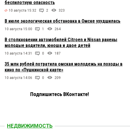
педуниверситета не стало. Один убрали возле
беспилотную опасность
Пингвина и теперь второй. Показуха. Люди
10 августа 15:32
2
323
ходили спортом занимались по утрам после
пробежки, а теперь негде.
В июле экологическая обстановка в Омске ухудшилась
10 августа 15:00
1
264
В столкновении автомобилей Citroen и Nissan ранены
молодые водители, юноша и двое детей
10 августа 14:31
0
187
35 млн рублей потратила омская молодежь на походы в
кино по «Пушкинской карте»
10 августа 14:06
0
209
Подпишитесь ВКонтакте!
НЕДВИЖИМОСТЬ