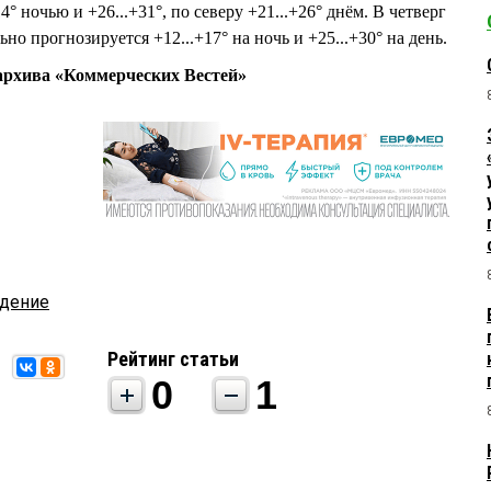
4° ночью и +26...+31°, по северу +21...+26° днём. В четверг
но прогнозируется +12...+17° на ночь и +25...+30° на день.
рхива «Коммерческих Вестей»
дение
Рейтинг статьи
0
1