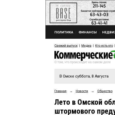
ПОЛИТИКА
ФИНАНСЫ
НЕДВИ
Свежий выпуск
Медиа
Кто есть кто
О том, что происходит на самом деле
В Омске суббота, 8 Августа
Главная
→
Новости
→
Общество
Лето в Омской об
штормового пред