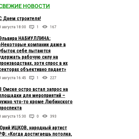
СВЕЖИЕ НОВОСТИ
С Днем строителя!
8 августа 18:00
1
167
Эльвира НАБИУЛЛИНА:
«Некоторые компании даже в
убыток себе пытаются
удержать рабочую силу на
производствах, хотя спрос в их
секторах объективно падает»
8 августа 16:45
1
227
В Омске остро встал запрос на
площадки для мероприятий –
нужно что-то кроме Любинского
проспекта
8 августа 15:30
0
393
Юрий ИЦКОВ, народный артист
РФ: «Когда достигаешь потолка,