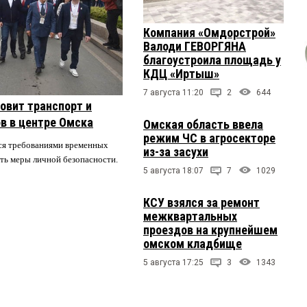
Компания «Омдорстрой»
Валоди ГЕВОРГЯНА
благоустроила площадь у
КДЦ «Иртыш»
7 августа 11:20
2
644
овит транспорт и
в в центре Омска
Омская область ввела
режим ЧС в агросекторе
ся требованиями временных
из-за засухи
ть меры личной безопасности.
5 августа 18:07
7
1029
КСУ взялся за ремонт
межквартальных
проездов на крупнейшем
омском кладбище
5 августа 17:25
3
1343