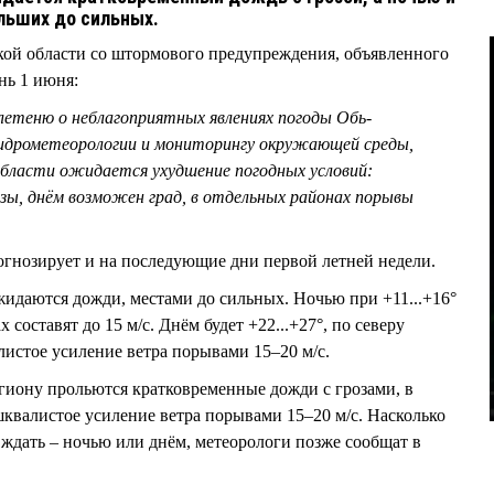
льших до сильных.
кой области со штормового предупреждения, объявленного
нь 1 июня:
летеню о неблагоприятных явлениях погоды Обь-
гидрометеорологии и мониторингу окружающей среды,
области ожидается ухудшение погодных условий:
зы, днём возможен град, в отдельных районах порывы
нозирует и на последующие дни первой летней недели.
ожидаются дожди, местами до сильных. Ночью при +11...+16°
составят до 15 м/с. Днём будет +22...+27°, по северу
алистое усиление ветра порывами 15–20 м/с.
гиону прольются кратковременные дожди с грозами, в
квалистое усиление ветра порывами 15–20 м/с. Насколько
 ждать – ночью или днём, метеорологи позже сообщат в