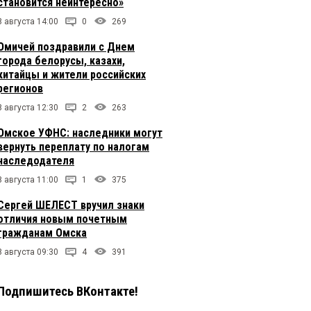
становится неинтересно»
8 августа 14:00
0
269
Омичей поздравили с Днем
города белорусы, казахи,
китайцы и жители российских
регионов
8 августа 12:30
2
263
Омское УФНС: наследники могут
вернуть переплату по налогам
наследодателя
8 августа 11:00
1
375
Сергей ШЕЛЕСТ вручил знаки
отличия новым почетным
гражданам Омска
8 августа 09:30
4
391
Подпишитесь ВКонтакте!