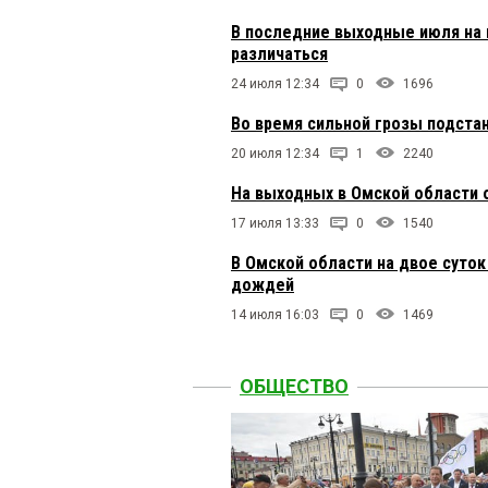
В последние выходные июля на 
различаться
24 июля 12:34
0
1696
Во время сильной грозы подста
20 июля 12:34
1
2240
На выходных в Омской области
17 июля 13:33
0
1540
В Омской области на двое суто
дождей
14 июля 16:03
0
1469
ОБЩЕСТВО