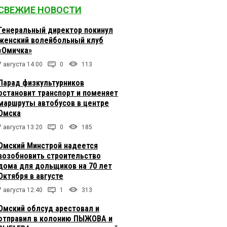
СВЕЖИЕ НОВОСТИ
Генеральный директор покинул
женский волейбольный клуб
«Омичка»
7 августа 14:00
0
113
Парад физкультурников
остановит транспорт и поменяет
маршруты автобусов в центре
Омска
7 августа 13:20
0
185
Омский Минстрой надеется
возобновить строительство
дома для дольщиков на 70 лет
Октября в августе
7 августа 12:40
1
313
Омский облсуд арестовал и
отправил в колонию ПЫЖОВА и