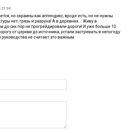
 21:59:
ется, но окраины как аппендикс, вроде есть, но не нужны.
уры нет, грязь и разруха! А в деревнях.... Живу в
м до сих пор не прогрейдировали дороги! И уже больше 10
орогу от церкви до источника, устали застревать в непогоду
из руководства не считает это важным.
олько громкие фразы
07:19:
крупных предприятий, которые бы заинтересовали молодежь,
НПЗ, на который не устроишься. Зарплаты низкие. Настоящие,
олодежь и дальше будет из города уезжать. Теплицы и
гресс. Нужны современные, наукоемкие предприятия. Строится
у. Ипотека дорогая. Привлечь молодежь нечем. Ни зарплат, ни
0:58: