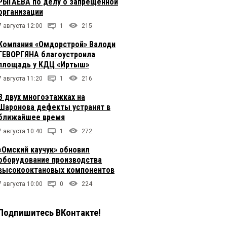
РЫГАЕВА по делу о запрещенной
организации
7 августа 12:00
1
215
Компания «Омдорстрой» Валоди
ГЕВОРГЯНА благоустроила
площадь у КДЦ «Иртыш»
7 августа 11:20
1
216
В двух многоэтажках на
Шаронова дефекты устранят в
ближайшее время
7 августа 10:40
1
272
«Омский каучук» обновил
оборудование производства
высокооктановых компонентов
7 августа 10:00
0
224
Подпишитесь ВКонтакте!