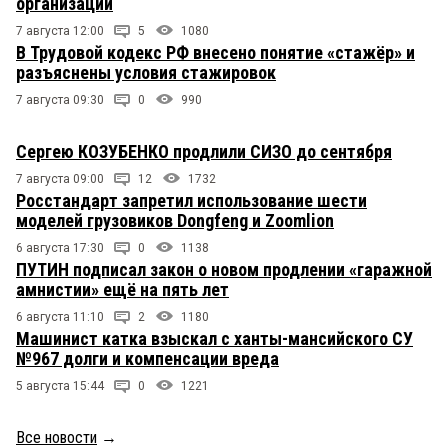
организации
7 августа 12:00
5
1080
В Трудовой кодекс РФ внесено понятие «стажёр» и
разъяснены условия стажировок
7 августа 09:30
0
990
Сергею КОЗУБЕНКО продлили СИЗО до сентября
7 августа 09:00
12
1732
Росстандарт запретил использование шести
моделей грузовиков Dongfeng и Zoomlion
6 августа 17:30
0
1138
ПУТИН подписал закон о новом продлении «гаражной
амнистии» ещё на пять лет
6 августа 11:10
2
1180
Машинист катка взыскал с ханты-мансийского СУ
№967 долги и компенсации вреда
5 августа 15:44
0
1221
Все новости
→