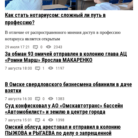
Как стать нотариусом: сложный ли путь в
профессию?
В отличие от распространенного мнения доступ в профессию
нотариуса является открытым
29 июля 17:21
0
2343
За обман 93 омичей отправлен в колонию глава АЦ
«Ромни Марш» Ярослав МАКАРЕНКО
7 августа 18:00
1
1197
В Омске свердловского бизнесмена обвинили в даче
взятки
7 августа 16:30
0
1383
Суд конфисковал у АО «Омскавтотранс» бассейн
«Автомобилист» и землю в центре города
7 августа 15:01
4
1398
Омский облсуд арестовал и отправил в колонию
ПЫЖОВА и РЫГАЕВА по делу о запрещенной