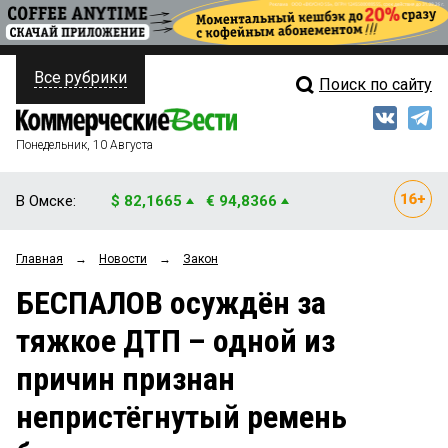
Все рубрики
Поиск по сайту
ПОЛИТИКА
Свежий выпуск
Медиа
ФИНАНСЫ
Понедельник, 10 Августа
Кто есть кто
НЕДВИЖИМОСТЬ
В Омске:
$ 82,1665
€ 94,8366
Интервью
БИЗНЕС
Главная
→
Новости
→
Закон
Мнения
ОБЩЕСТВО
БЕСПАЛОВ осуждён за
Рейтинги
ЗАКОН
тяжкое ДТП – одной из
Блоги
НОВОСТИ КОМПАНИЙ
причин признан
Архив
ПРОИСШЕСТВИЯ
непристёгнутый ремень