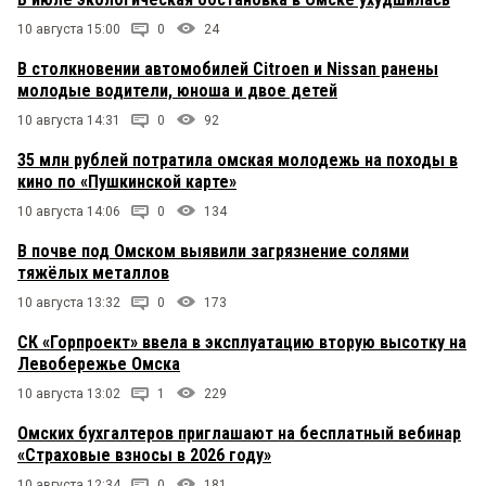
10 августа 15:00
0
24
В столкновении автомобилей Citroen и Nissan ранены
молодые водители, юноша и двое детей
10 августа 14:31
0
92
35 млн рублей потратила омская молодежь на походы в
кино по «Пушкинской карте»
10 августа 14:06
0
134
В почве под Омском выявили загрязнение солями
тяжёлых металлов
10 августа 13:32
0
173
СК «Горпроект» ввела в эксплуатацию вторую высотку на
Левобережье Омска
10 августа 13:02
1
229
Омских бухгалтеров приглашают на бесплатный вебинар
«Страховые взносы в 2026 году»
10 августа 12:34
0
181