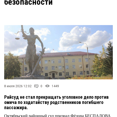
безопасности
СТИЛЬ ЖИЗНИ
8 июля 2026 12:02
0
1449
Райсуд не стал прекращать уголовное дело против
омича по ходатайству родственников погибшего
пассажира.
Октябрьский районный суд признал Фёдора БЕСПАЛОВА