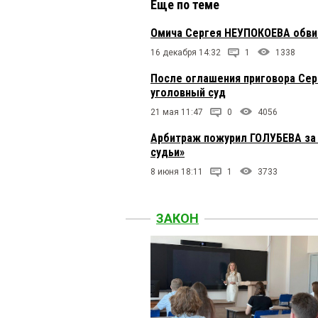
Еще по теме
Омича Сергея НЕУПОКОЕВА обвин
16 декабря 14:32
1
1338
После оглашения приговора Сер
уголовный суд
21 мая 11:47
0
4056
Арбитраж пожурил ГОЛУБЕВА за 
судьи»
8 июня 18:11
1
3733
ЗАКОН