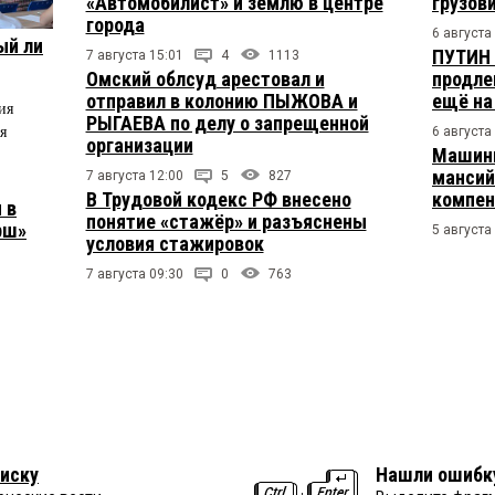
«Автомобилист» и землю в центре
грузов
города
6 августа
ый ли
ПУТИН 
7 августа 15:01
4
1113
Омский облсуд арестовал и
продле
отправил в колонию ПЫЖОВА и
ещё на
ия
РЫГАЕВА по делу о запрещенной
я
6 августа
организации
Машини
мансий
7 августа 12:00
5
827
В Трудовой кодекс РФ внесено
компен
 в
понятие «стажёр» и разъяснены
рш»
5 августа
условия стажировок
7 августа 09:30
0
763
иску
Нашли ошибк