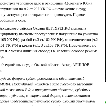
ассмотрят уголовное дело в отношении 42-летнего Юрия
плении по ч.2 ст.297 УК РФ – неуважение к суду,
и, участвующего в отправлении правосудия. Первое
сообщили в суде.
ербакульского райсуда Оксана ДЕГТЯРЕНКО признала
дивисту вменены преступления: покушение на убийство
 ст.105 УК РФ), разбой (ч.3 ст.162 УК РФ), мошенничество (ч.2
.161 УК РФ) и кражи (ч.1, 3 ст.158 УК РФ). Подсудимому по
лет и 2 месяца лишения свободы в колонии особого режима
да.
рь объединённых судов Омской области Аскер АБИШОВ
я:
уде 20 февраля судья провозгласила обвинительный
ОВА. Подсудимый, находясь в зале судебного заседания,
ной символикой РФ, в присутствии адвоката, судебных
иции, публично, в неприличной форме, с использованием
скорбил председательствующего судью. Своими действиями