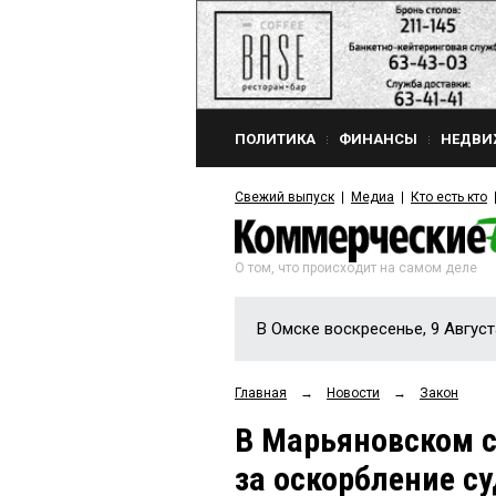
ПОЛИТИКА
ФИНАНСЫ
НЕДВИ
Свежий выпуск
Медиа
Кто есть кто
О том, что происходит на самом деле
В Омске воскресенье, 9 Август
Главная
→
Новости
→
Закон
В Марьяновском с
за оскорбление с