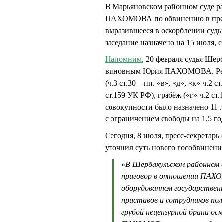
В Марьяновском районном суде р
ПАХОМОВА по обвинению в престу
выразившееся в оскорблении судь
заседание назначено на 15 июля, 
Напомним
, 20 февраля судья Ш
виновным Юрия ПАХОМОВА. Реци
(ч.3 ст.30 – пп. «в», «д», «к» ч.2
ст.159 УК РФ), грабёж («г» ч.2 ст
совокупности было назначено 11 
с ограничением свободы на 1,5 го
Сегодня, 8 июля, пресс-секрета
уточнил суть нового гособвинени
«
В Шербакульском районном с
приговор в отношении ПАХОМ
оборудованном государствен
приставов и сотрудников пол
грубой нецензурной брани о