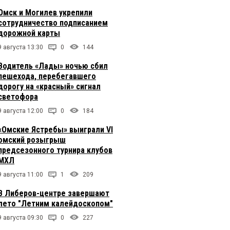
Омск и Могилев укрепили
сотрудничество подписанием
дорожной карты
9 августа 13:30
0
144
Водитель «Лады» ночью сбил
пешехода, перебегавшего
дорогу на «красный» сигнал
светофора
9 августа 12:00
0
184
«Омские Ястребы» выиграли VI
омский розыгрыш
предсезонного турнира клубов
МХЛ
9 августа 11:00
1
209
В Либеров-центре завершают
лето "Летним калейдоскопом"
9 августа 09:30
0
227