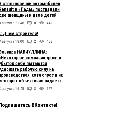
В столкновении автомобилей
Renault и «Лады» пострадали
две женщины и двое детей
8 августа 21:48
0
442
С Днем строителя!
8 августа 18:00
2
458
Эльвира НАБИУЛЛИНА:
«Некоторые компании даже в
убыток себе пытаются
удержать рабочую силу на
производствах, хотя спрос в их
секторах объективно падает»
8 августа 16:45
3
627
Подпишитесь ВКонтакте!