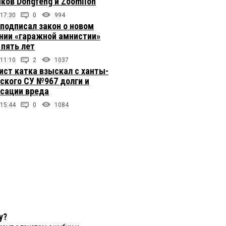
иков Dongfeng и Zoomlion
 17:30
0
994
подписал закон о новом
нии «гаражной амнистии»
 пять лет
 11:10
2
1037
ст катка взыскал с ханты-
ского СУ №967 долги и
сации вреда
 15:44
0
1084
у?