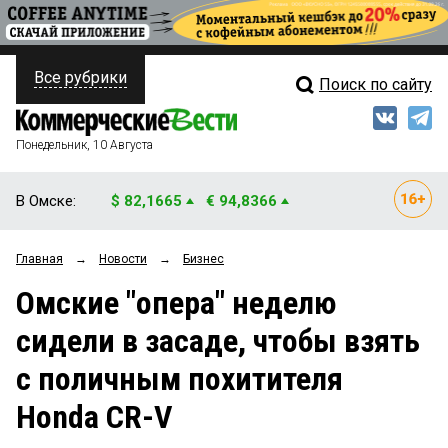
Все рубрики
Поиск по сайту
ПОЛИТИКА
Свежий выпуск
Медиа
ФИНАНСЫ
Понедельник, 10 Августа
Кто есть кто
НЕДВИЖИМОСТЬ
В Омске:
$ 82,1665
€ 94,8366
Интервью
БИЗНЕС
Главная
→
Новости
→
Бизнес
Мнения
ОБЩЕСТВО
Омские "опера" неделю
Рейтинги
ЗАКОН
сидели в засаде, чтобы взять
Блоги
НОВОСТИ КОМПАНИЙ
с поличным похитителя
Архив
ПРОИСШЕСТВИЯ
Honda CR-V