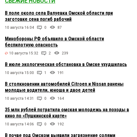
СВЕЖИЕ НОВОСТИ
В поле около села Валуевка Омской области при
заготовке сена погиб рабочий
10 августа 16:04
0
87
Минобороны РФ объявило в Омской области
беспилотную опасность
10 августа 15:32
2
239
В июле экологическая обстановка в Омске ухудшилась
10 августа 15:00
1
191
В столкновении автомобилей Citroen и Nissan ранены
молодые водители, юноша и двое детей
10 августа 14:31
0
164
35 млн рублей потратила омская молодежь на походы в
кино по «Пушкинской карте»
10 августа 14:06
0
192
В почве под Омском выявили загрязнение солями