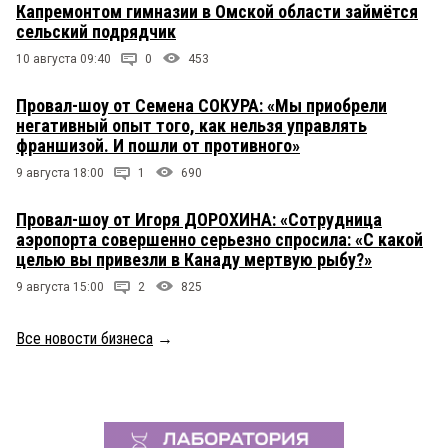
Капремонтом гимназии в Омской области займётся
сельский подрядчик
10 августа 09:40
0
453
Провал-шоу от Семена СОКУРА: «Мы приобрели
негативный опыт того, как нельзя управлять
франшизой. И пошли от противного»
9 августа 18:00
1
690
Провал-шоу от Игоря ДОРОХИНА: «Сотрудница
аэропорта совершенно серьезно спросила: «С какой
целью вы привезли в Канаду мертвую рыбу?»
9 августа 15:00
2
825
Все новости бизнеса
→