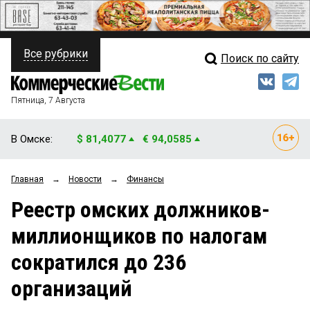
Все рубрики
Поиск по сайту
ПОЛИТИКА
Свежий выпуск
Медиа
ФИНАНСЫ
Пятница, 7 Августа
Кто есть кто
НЕДВИЖИМОСТЬ
В Омске:
$ 81,4077
€ 94,0585
Интервью
БИЗНЕС
Главная
→
Новости
→
Финансы
Мнения
ОБЩЕСТВО
Реестр омских должников-
Рейтинги
ЗАКОН
миллионщиков по налогам
Блоги
НОВОСТИ КОМПАНИЙ
сократился до 236
Архив
ПРОИСШЕСТВИЯ
организаций