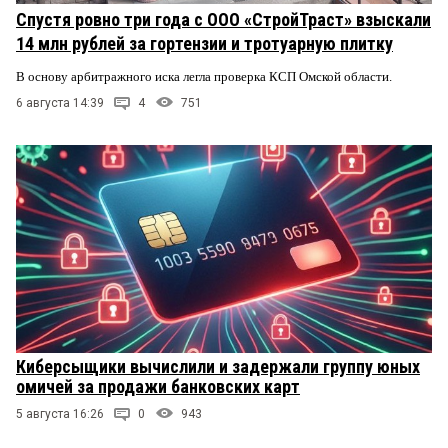
Спустя ровно три года с ООО «СтройТраст» взыскали
14 млн рублей за гортензии и тротуарную плитку
В основу арбитражного иска легла проверка КСП Омской области.
6 августа 14:39
4
751
Киберсыщики вычислили и задержали группу юных
омичей за продажи банковских карт
5 августа 16:26
0
943