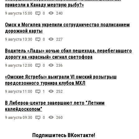
привезли в Канаду мертвую рыбу?»
9 августа 15:00
0
240
Омск и Могилев укрепили сотрудничество подписанием
дорожной карты
9 августа 13:30
0
227
Водитель «Лады» ночью сбил пешехода, перебегавшего
дорогу на «красный» сигнал светофора
9 августа 12:00
0
236
«Омские Ястребы» выиграли VI омский розыгрыш
предсезонного турнира клубов МХЛ
9 августа 11:00
1
252
В Либеров-центре завершают лето "Летним
калейдоскопом"
9 августа 09:30
0
260
Подпишитесь ВКонтакте!