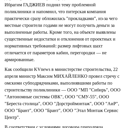
Ибрагим ГАДЖИЕВ поднял тему проблемной
поликлиники и напомнил, что питерская компания
практически сразу обложилась "прокладками", из-за чего
местные строители годами не могут получить деньги за
выполненные работы. Кроме того, на объекте выявлены
существенные недостатки и отклонения от проектных и
нормативных требований: размер лифтовых шахт
отличается от параметров кабин, перегородки — не
армированные.
Как сообщили KVnews в министерстве строительства, 22
апреля министр Максим МИХАЙЛЕНКО провел стречу с
омскими субподрядчиками, выполнявшими работы по
строительству поликлиники — ООО "МП "Сибирь", ООО
"Автономные системы ОВК", ООО "СМУ-55", ООО
"Береста столица", ООО "Дорстроймонтаж", ООО "АиР",
ООО "Брант", ООО "Брант", ООО "Этал Монтаж Сервис
Центр".
В соответствии с условиями договора генподряда,