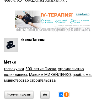
Фото © КУ "Омскобластройзаказчик".
Ильина Татьяна
Метки
госзакупки
,
300-летие Омска
,
строительство
,
поликлиника
,
Максим МИХАЙЛЕНКО
,
проблемы
,
министерство строительства
Комментировать