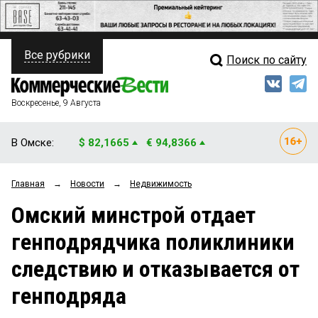
Все рубрики
Поиск по сайту
ПОЛИТИКА
Свежий выпуск
Медиа
ФИНАНСЫ
Воскресенье, 9 Августа
Кто есть кто
НЕДВИЖИМОСТЬ
В Омске:
$ 82,1665
€ 94,8366
Интервью
БИЗНЕС
Главная
→
Новости
→
Недвижимость
Мнения
ОБЩЕСТВО
Омский минстрой отдает
Рейтинги
ЗАКОН
генподрядчика поликлиники
Блоги
НОВОСТИ КОМПАНИЙ
следствию и отказывается от
Архив
ПРОИСШЕСТВИЯ
генподряда