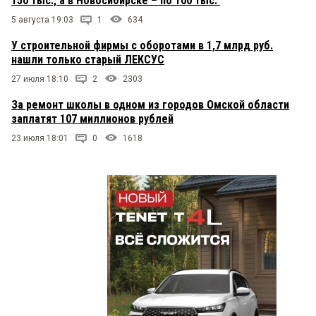
150 тыс., а в Новосибирске – по 100 тыс."
5 августа 19:03
1
634
У строительной фирмы с оборотами в 1,7 млрд руб.
нашли только старый ЛЕКСУС
27 июля 18:10
2
2303
За ремонт школы в одном из городов Омской области
заплатят 107 миллионов рублей
23 июля 18:01
0
1618