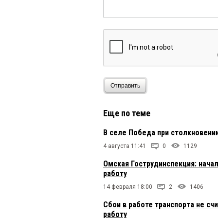
Отправить
Еще по теме
В селе Победа при столкновени
4 августа 11:41
0
1129
Омская Гострудинспекция: нача
работу
14 февраля 18:00
2
1406
Сбои в работе транспорта не сч
работу