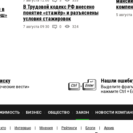
мансий
7 августа 12:00
3
353
В Трудовой кодекс РФ внесено
компен
 в
понятие «стажёр» и разъяснены
рш»
5 августа
условия стажировок
7 августа 09:30
0
324
иску
Нашли ошибк
рческие вести»
Выделите фрагм
нажмите Ctrl + E
ЖИМОСТЬ
БИЗНЕС
ОБЩЕСТВО
ЗАКОН
НОВОСТИ КОМПАН
 кто
Интервью
Мнения
Рейтинги
Блоги
Архив