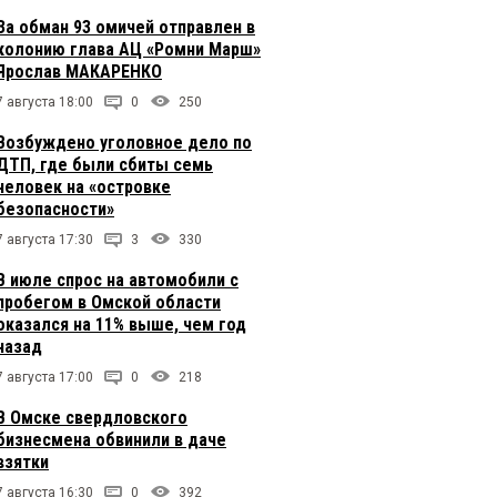
За обман 93 омичей отправлен в
колонию глава АЦ «Ромни Марш»
Ярослав МАКАРЕНКО
7 августа 18:00
0
250
Возбуждено уголовное дело по
ДТП, где были сбиты семь
человек на «островке
безопасности»
7 августа 17:30
3
330
В июле спрос на автомобили с
пробегом в Омской области
оказался на 11% выше, чем год
назад
7 августа 17:00
0
218
В Омске свердловского
бизнесмена обвинили в даче
взятки
7 августа 16:30
0
392