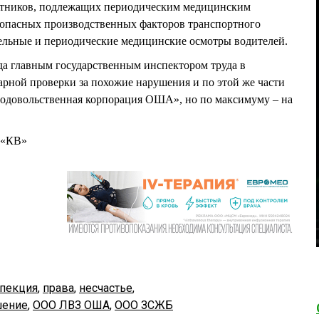
аботников, подлежащих периодическим медицинским
и опасных производственных факторов транспортного
тельные и периодические медицинские осмотры водителей.
ода главным государственным инспектором труда в
арной проверки за похожие нарушения и по этой же части
одовольственная корпорация ОША», но по максимуму – на
 «КВ»
спекция
,
права
,
несчастье
,
шение
,
ООО ЛВЗ ОША
,
ООО ЗСЖБ