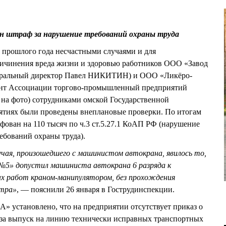
н штраф за нарушение требований охраны труда
 прошлого года несчастными случаями и для
ичинения вреда жизни и здоровью работников ООО «Завод
неральный директор Павел НИКИТИН) и ООО «Ликёро-
нт Ассоциации торгово-промышленный предприятий
на фото) сотрудниками омской Государственной
иятиях были проведены внеплановые проверки. По итогам
фован на 110 тысяч по ч.3 ст.5.27.1 КоАП РФ (нарушение
ебований охраны труда).
учая, произошедшего с машинистом автокрана, явилось то,
» допустил машиниста автокрана 6 разряда к
ых работ краном-манипулятором, без прохождения
отра»
, — пояснили 26 января в Гострудинспекции.
 установлено, что на предприятии отсутствует приказ о
 за выпуск на линию технически исправных транспортных