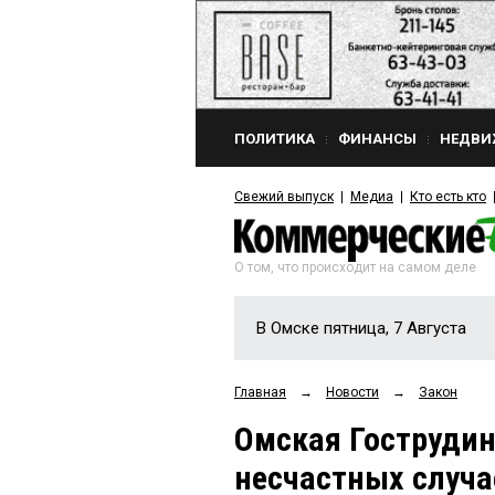
ПОЛИТИКА
ФИНАНСЫ
НЕДВИ
Свежий выпуск
Медиа
Кто есть кто
О том, что происходит на самом деле
В Омске пятница, 7 Августа
Главная
→
Новости
→
Закон
Омская Гострудин
несчастных случ