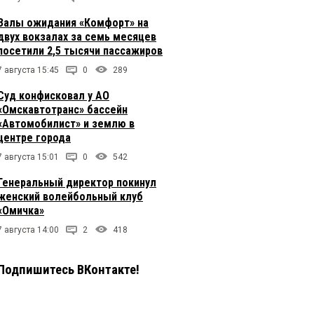
Залы ожидания «Комфорт» на
двух вокзалах за семь месяцев
посетили 2,5 тысячи пассажиров
7 августа 15:45
0
289
Суд конфисковал у АО
«Омскавтотранс» бассейн
«Автомобилист» и землю в
центре города
7 августа 15:01
0
542
Генеральный директор покинул
женский волейбольный клуб
«Омичка»
7 августа 14:00
2
418
Подпишитесь ВКонтакте!