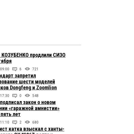
 КОЗУБЕНКО продлили СИЗО
тября
 09:00
6
721
ндарт запретил
зование шести моделей
иков Dongfeng и Zoomlion
 17:30
0
548
подписал закон о новом
нии «гаражной амнистии»
 пять лет
 11:10
2
680
ст катка взыскал с ханты-