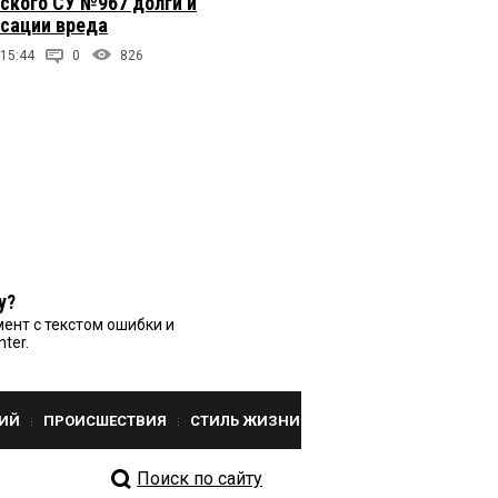
ского СУ №967 долги и
сации вреда
 15:44
0
826
у?
ент с текстом ошибки и
nter.
ИЙ
ПРОИСШЕСТВИЯ
СТИЛЬ ЖИЗНИ
Поиск по сайту