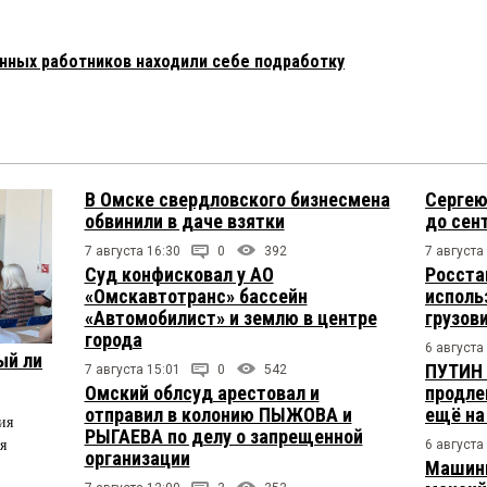
нных работников находили себе подработку
В Омске свердловского бизнесмена
Сергею
обвинили в даче взятки
до сен
7 августа 16:30
0
392
7 августа
Суд конфисковал у АО
Росста
«Омскавтотранс» бассейн
исполь
«Автомобилист» и землю в центре
грузов
города
6 августа
ый ли
ПУТИН 
7 августа 15:01
0
542
Омский облсуд арестовал и
продле
отправил в колонию ПЫЖОВА и
ещё на
ия
РЫГАЕВА по делу о запрещенной
я
6 августа
организации
Машини