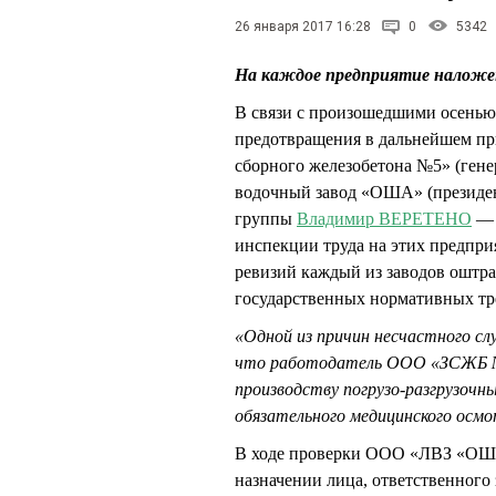
26 января 2017 16:28
0
5342
На каждое предприятие наложе
В связи с произошедшими осенью
предотвращения в дальнейшем пр
сборного железобетона №5» (ге
водочный завод «ОША» (президе
группы
Владимир ВЕРЕТЕНО
— 
инспекции труда на этих предпр
ревизий каждый из заводов оштра
государственных нормативных тр
«Одной из причин несчастного сл
что работодатель ООО «ЗСЖБ №5
производству погрузо-разгрузочн
обязательного медицинского осм
В ходе проверки ООО «ЛВЗ «ОША»
назначении лица, ответственного