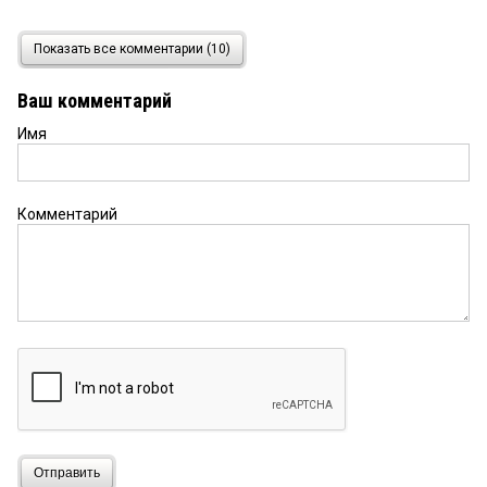
Игорь
22 марта 2017 в 20:39:
Показать все комментарии (10)
Я был у этих прудов, ничего там не воняет, зачем
брать интервью у ученого, если каждый может
Ваш комментарий
съездить и убедиться
Имя
Омичка
22 марта 2017 в 20:15:
Лена, это очевидно: им это выгодно. Им срочно
надо найти козла отпущения, в Москве
Комментарий
заволновались уже
Лена
22 марта 2017 в 20:05:
То, что этилмеркаптана не может быть в воде, и
так понятно. Это все доступно в инете. Почему
власти говорят другое, кого прикрывают?
Армен
22 марта 2017 в 19:47:
По сути он прав. При таком количестве жалоб из
разных районов Омска (Левый берег, центр,
Кировск и т.д.) источник вряд ли может быть
Отправить
один. Надо думать над тем, кто может в