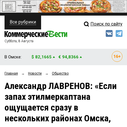
Все рубрики
Поиск по сайту
ПОЛИТИКА
Свежий выпуск
Медиа
ФИНАНСЫ
Суббота, 8 Августа
Кто есть кто
НЕДВИЖИМОСТЬ
В Омске:
$ 82,1665
€ 94,8366
Интервью
БИЗНЕС
Главная
→
Новости
→
Общество
Мнения
ОБЩЕСТВО
Александр ЛАВРЕНОВ: «Если
Рейтинги
ЗАКОН
запах этилмеркаптана
Блоги
НОВОСТИ КОМПАНИЙ
ощущается сразу в
Архив
ПРОИСШЕСТВИЯ
нескольких районах Омска,