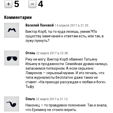
5
4
Комментарии
Василий Лановой
14 апреля 2017 в 21:25:
Виктор Корб, ты то куда лезешь, умник?!По
существу замечания к ответам есть, или так, в
лужу пукнуть?
Огонь
22 марта 2017 в 22:38:
Ржу ни могу. Виктор Корб обвинил Татьяну
Ильину в продажности. Семейная драма налицо,
запасаемся попкорном. А если серьезно
Лавренов — серьзный мужик. И это печаль, что
типа журналисты бесплатно даже таких не
ставят. «На приходе рассуждая о любви и боге».
Тьфу.
Ольга
22 марта 2017 в 21:12:
Наконец — то правдивое пояснение. Так и знала,
что Еремину не стоило верить.