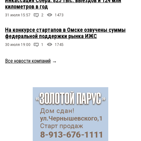
Инкассация Сбера: 825 тыс. выездов и 124 млн
километров в год
31 июля 15:57
2
1473
На конкурсе стартапов в Омске озвучены суммы
федеральной поддержки рынка ИЖС
30 июля 19:00
1
1745
Все новости компаний
→