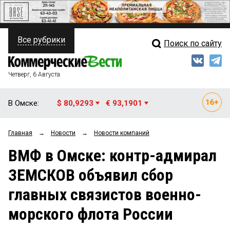
Все рубрики
Поиск по сайту
ПОЛИТИКА
Свежий выпуск
Медиа
ФИНАНСЫ
Четверг, 6 Августа
Кто есть кто
НЕДВИЖИМОСТЬ
В Омске:
$ 80,9293
€ 93,1901
Интервью
БИЗНЕС
Главная
→
Новости
→
Новости компаний
Мнения
ОБЩЕСТВО
ВМФ в Омске: контр-адмирал
Рейтинги
ЗАКОН
ЗЕМСКОВ объявил сбор
Блоги
НОВОСТИ КОМПАНИЙ
главных связистов военно-
Архив
ПРОИСШЕСТВИЯ
морского флота России