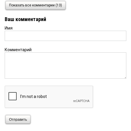
Лихачев
16 марта 2024 в 04:53:
Показать все комментарии (13)
Отвечу на принципиальный комментарий гостя
Киви. По сути я с ним согласен. по Закону «О
Ваш комментарий
прокуратуре» они обязаны реагировать на
материалы прессы и без заявления. Заявление
Имя
стало реакцией именно на это нереагирование.
Там же тоже вторая сторона предпринимает
действия, о части которых нам известно. Может
будет и так, как пишет уважаемый гость сайта, но
Комментарий
это будет правовым основанием обращения в
генпрокуратуру. Там же какой порядок: если не
отреагировал нижестоящий прокурор — то
только тогда можно обращаться к зам прокурору
РФ.
Лихачёв молодец!
15 марта 2024 в 20:59:
Буркова и его подельников вместе с Оксаной на
нары!!!
Олег Лизгунов
15 марта 2024 в 15:59:
Отправить
Киви. Надеюсь воспримет. Не все сразу. И всему
своё время. И всем. Ну....надеюсь.