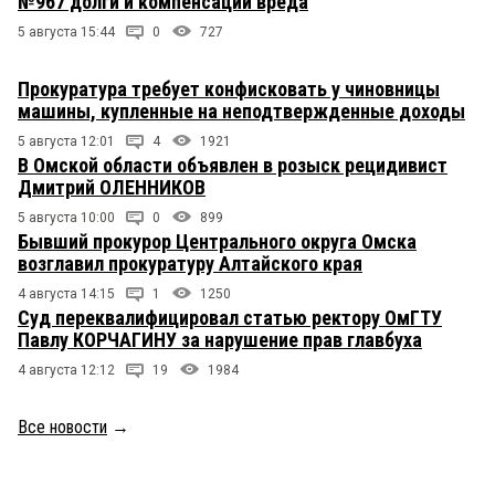
№967 долги и компенсации вреда
5 августа 15:44
0
727
Прокуратура требует конфисковать у чиновницы
машины, купленные на неподтвержденные доходы
5 августа 12:01
4
1921
В Омской области объявлен в розыск рецидивист
Дмитрий ОЛЕННИКОВ
5 августа 10:00
0
899
Бывший прокурор Центрального округа Омска
возглавил прокуратуру Алтайского края
4 августа 14:15
1
1250
Суд переквалифицировал статью ректору ОмГТУ
Павлу КОРЧАГИНУ за нарушение прав главбуха
4 августа 12:12
19
1984
Все новости
→