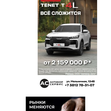
Лихачёв молодец! Похож на Дон-Кихота
Ламанчского. Но судя по всему — ребята,
которых он штурмует, чувствуют себя ХОРОШО,
спокойно, а главное СУХО — и никакая КРЫША
над ними не течёт. Поэтому — пока в ходе
очередной (плановой) ротации КРЫШУ не снесёт
куда-нибудь НА[****] — ничего не будет. Только
«ПШИК»!
Олег Лизгунов
15 марта 2024 в 07:54:
Впрочем им, губернаторам, некогда этой
мелочевкой заниматься. Они Федоровку строят.
Метротрамы. И много еще чего грандиозного.
Стратеги.
Олег Лизгунов
15 марта 2024 в 07:50:
Михаил. Да. Государство в данном конкретном
случае — губернаторы Омской области — два
подряд. Ну и правоохранители. Побачимо.
Михаил
15 марта 2024 в 07:45: