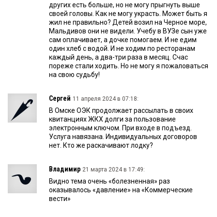
других есть больше, но не могу прыгнуть выше
своей головы. Как не могу украсть. Может быть я
жил не правильно? Детей возил на Черное море,
Мальдивов они не видели. Учебу в ВУЗе сын уже
сам оплачивает, а дочке помогаем. И не едим
один хлеб с водой. И не ходим по ресторанам
каждый день, а два-три раза в месяц. Счас
пореже стали ходить. Но не могу я пожаловаться
на свою судьбу!
Сергей
11 апреля 2024 в 07:18:
В Омске ОЭК продолжает рассылать в своих
квитанциях ЖКХ долги за пользование
электронным ключом. При входе в подъезд.
Услуга навязана. Индивидуальных договоров
нет. Кто же раскачивают лодку?
Владимир
21 марта 2024 в 17:49:
Видно тема очень «болезненная» раз
оказывалось «давление» на «Коммерческие
вести»