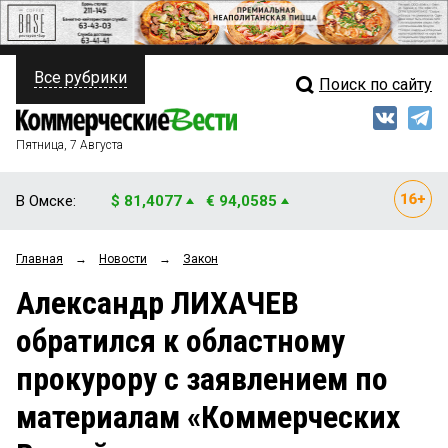
Все рубрики
Поиск по сайту
ПОЛИТИКА
Свежий выпуск
Медиа
ФИНАНСЫ
Пятница, 7 Августа
Кто есть кто
НЕДВИЖИМОСТЬ
В Омске:
$ 81,4077
€ 94,0585
Интервью
БИЗНЕС
Главная
→
Новости
→
Закон
Мнения
ОБЩЕСТВО
Александр ЛИХАЧЕВ
Рейтинги
ЗАКОН
обратился к областному
Блоги
НОВОСТИ КОМПАНИЙ
прокурору с заявлением по
Архив
ПРОИСШЕСТВИЯ
материалам «Коммерческих