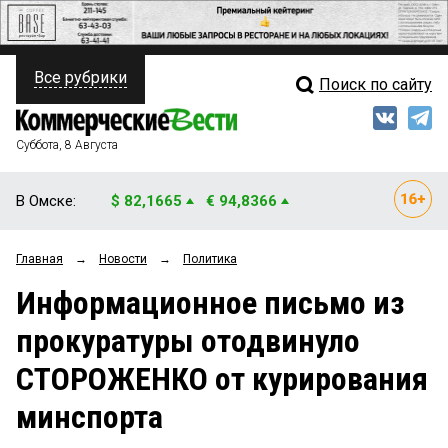
Все рубрики
Поиск по сайту
ПОЛИТИКА
Свежий выпуск
Медиа
ФИНАНСЫ
Суббота, 8 Августа
Кто есть кто
НЕДВИЖИМОСТЬ
В Омске:
$ 82,1665
€ 94,8366
Интервью
БИЗНЕС
Главная
→
Новости
→
Политика
Мнения
ОБЩЕСТВО
Информационное письмо из
Рейтинги
ЗАКОН
прокуратуры отодвинуло
Блоги
НОВОСТИ КОМПАНИЙ
СТОРОЖЕНКО от курирования
Архив
ПРОИСШЕСТВИЯ
минспорта