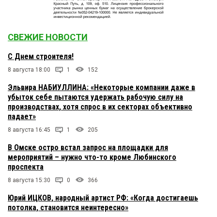
СВЕЖИЕ НОВОСТИ
С Днем строителя!
8 августа 18:00
1
152
Эльвира НАБИУЛЛИНА: «Некоторые компании даже в
убыток себе пытаются удержать рабочую силу на
производствах, хотя спрос в их секторах объективно
падает»
8 августа 16:45
1
205
В Омске остро встал запрос на площадки для
мероприятий – нужно что-то кроме Любинского
проспекта
8 августа 15:30
0
366
Юрий ИЦКОВ, народный артист РФ: «Когда достигаешь
потолка, становится неинтересно»