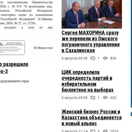
Сергея МАХОРИНА сразу
же перевели из Омского
пограничного управления
в Сахалинское
6 августа 09:30
1
836
о разрешило
ро-3
ЦИК определила
очередность партий в
содержанием серы.
избирательном
бюллетене на выборах
6 августа 09:00
1
602
Женский бизнес России и
Казахстана объединяется
в новый альянс
5 августа 11:14
3
1010