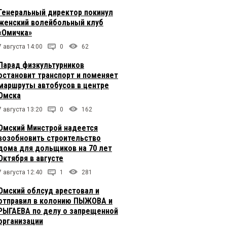
Генеральный директор покинул
женский волейбольный клуб
«Омичка»
7 августа 14:00
0
62
Парад физкультурников
остановит транспорт и поменяет
маршруты автобусов в центре
Омска
7 августа 13:20
0
162
Омский Минстрой надеется
возобновить строительство
дома для дольщиков на 70 лет
Октября в августе
7 августа 12:40
1
281
Омский облсуд арестовал и
отправил в колонию ПЫЖОВА и
РЫГАЕВА по делу о запрещенной
организации