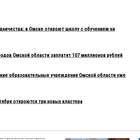
ничества: в Омске откроют школу с обучением на
родов Омской области заплатят 107 миллионов рублей
акие образовательные учреждения Омской области уже
тября откроются три новых кластера