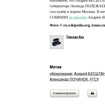
Напомним, что Андрей БЕСШТАНЬ
губернатора Леонида ПОЛЕЖАЕВ
госслужбу в мэрию Москвы. В нач
СОБЯНИН
не продлил
Андрею Б
Фото © ru.wikipedia.org, icmos.r
Турнова Яна
Метки
образование
,
Андрей БЕСШТА
Александр ПОЧИНОК
,
РГСУ
Комментировать