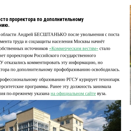
есто проректора по дополнительному
анию.
 области Андрей БЕСШТАНЬКО после увольнения с поста
амента труда и соцзащиты населения Москвы начнёт
 собственных источников
«Коммерческим вестям»
стало
т проректором Российского государственного
СУ отказались комментировать эту информацию, но
ектора по дополнительному профобразованию освободилась.
рофессиональному образованию РГСУ курирует технопарк
ерситетские программы. Ранее эту должность занимала
ия по-прежнему указана
на официальном сайте
вуза.