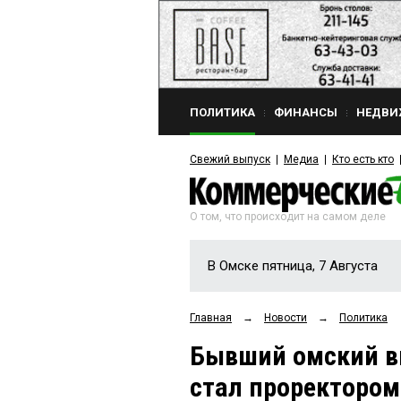
ПОЛИТИКА
ФИНАНСЫ
НЕДВИ
Свежий выпуск
Медиа
Кто есть кто
О том, что происходит на самом деле
В Омске пятница, 7 Августа
Главная
→
Новости
→
Политика
Бывший омский в
стал проректором