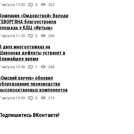
7 августа 12:00
0
202
Компания «Омдорстрой» Валоди
ГЕВОРГЯНА благоустроила
площадь у КДЦ «Иртыш»
7 августа 11:20
0
206
В двух многоэтажках на
Шаронова дефекты устранят в
ближайшее время
7 августа 10:40
1
268
«Омский каучук» обновил
оборудование производства
высокооктановых компонентов
7 августа 10:00
0
219
Подпишитесь ВКонтакте!