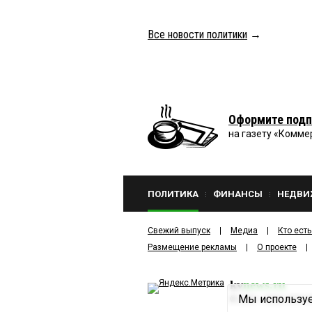
Все новости политики
→
Оформите подп
на газету «Комме
ПОЛИТИКА
ФИНАНСЫ
НЕДВИ
Свежий выпуск
Медиа
Кто есть
Размещение рекламы
О проекте
kv
news.ru
Мы используе
©
2001—2026
ООО И