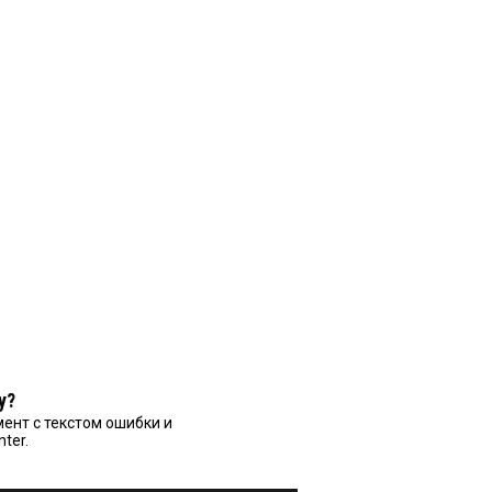
у?
ент с текстом ошибки и
nter.