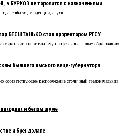
, а БУРКОВ не торопится с назначениями
8 года: события, тенденции, слухи.
тор БЕСШТАНЬКО стал проректором РГСУ
оректора по дополнительному профессиональному образованию
сквы бывшего омского вице-губернатора
, но соответствующее распоряжение столичный градоначальник
 находках и белом шуме
стве и брендолапе
2