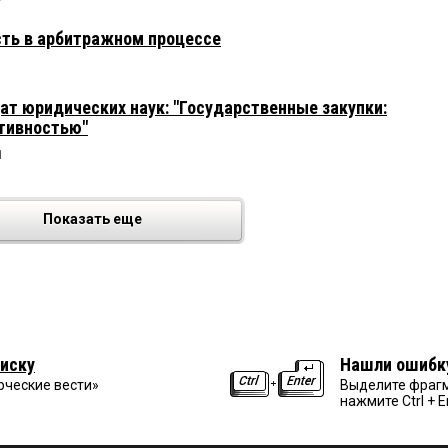
ть в арбитражном процессе
т юридических наук: "Государственные закупки:
ктивностью"
1
Показать еще
иску
Нашли ошибк
рческие вести»
Выделите фрагм
нажмите Ctrl + E