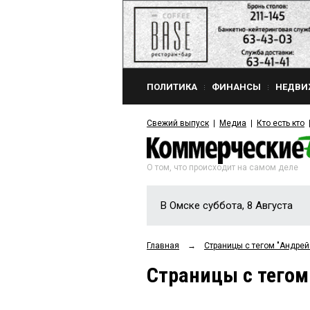
ПОЛИТИКА
ФИНАНСЫ
НЕДВИ
Свежий выпуск
Медиа
Кто есть кто
О том, что происходит на самом деле
В Омске суббота, 8 Августа
Главная
→
Страницы c тегом "Андре
Страницы c тего