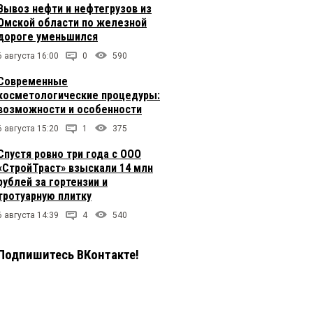
Вывоз нефти и нефтегрузов из
Омской области по железной
дороге уменьшился
6 августа 16:00
0
590
Современные
косметологические процедуры:
возможности и особенности
6 августа 15:20
1
375
Спустя ровно три года с ООО
«СтройТраст» взыскали 14 млн
рублей за гортензии и
тротуарную плитку
6 августа 14:39
4
540
Подпишитесь ВКонтакте!