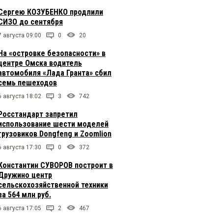
Сергею КОЗУБЕНКО продлили
СИЗО до сентября
7 августа 09:00
0
20
На «островке безопасности» в
центре Омска водитель
автомобиля «Лада Гранта» сбил
семь пешеходов
6 августа 18:02
3
742
Росстандарт запретил
использование шести моделей
грузовиков Dongfeng и Zoomlion
6 августа 17:30
0
372
Константин СУВОРОВ построит в
Дружино центр
сельскохозяйственной техники
за 564 млн руб.
6 августа 17:05
2
467