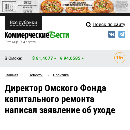
Все рубрики
Поиск по сайту
ПОЛИТИКА
Свежий выпуск
Медиа
ФИНАНСЫ
Пятница, 7 Августа
Кто есть кто
НЕДВИЖИМОСТЬ
В Омске:
$ 81,4077
€ 94,0585
Интервью
БИЗНЕС
Главная
→
Новости
→
Политика
Мнения
ОБЩЕСТВО
Директор Омского Фонда
Рейтинги
ЗАКОН
капитального ремонта
Блоги
НОВОСТИ КОМПАНИЙ
написал заявление об уходе
Архив
ПРОИСШЕСТВИЯ