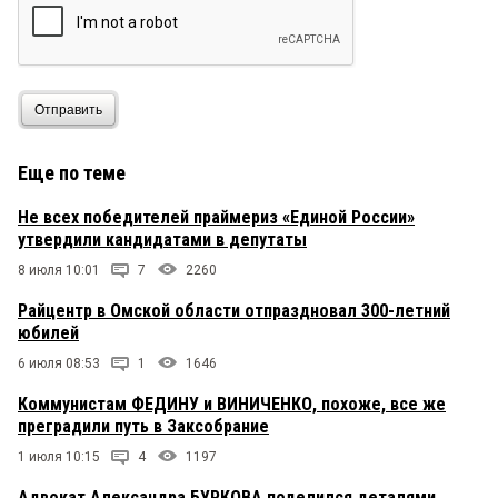
Отправить
Еще по теме
Не всех победителей праймериз «Единой России»
утвердили кандидатами в депутаты
8 июля 10:01
7
2260
Райцентр в Омской области отпраздновал 300-летний
юбилей
6 июля 08:53
1
1646
Коммунистам ФЕДИНУ и ВИНИЧЕНКО, похоже, все же
преградили путь в Заксобрание
1 июля 10:15
4
1197
Адвокат Александра БУРКОВА поделился деталями