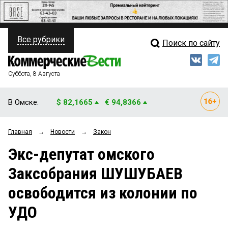
Все рубрики
Поиск по сайту
ПОЛИТИКА
Свежий выпуск
Медиа
ФИНАНСЫ
Суббота, 8 Августа
Кто есть кто
НЕДВИЖИМОСТЬ
В Омске:
$ 82,1665
€ 94,8366
Интервью
БИЗНЕС
Главная
→
Новости
→
Закон
Мнения
ОБЩЕСТВО
Экс-депутат омского
Рейтинги
ЗАКОН
Заксобрания ШУШУБАЕВ
Блоги
НОВОСТИ КОМПАНИЙ
освободится из колонии по
Архив
ПРОИСШЕСТВИЯ
УДО