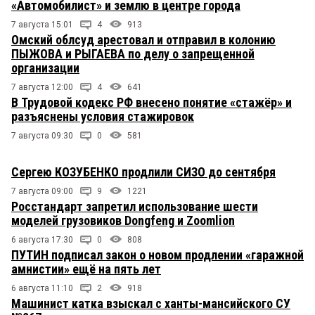
«Автомобилист» и землю в центре города
7 августа 15:01
4
913
Омский облсуд арестовал и отправил в колонию
ПЫЖОВА и РЫГАЕВА по делу о запрещенной
организации
7 августа 12:00
4
641
В Трудовой кодекс РФ внесено понятие «стажёр» и
разъяснены условия стажировок
7 августа 09:30
0
581
Сергею КОЗУБЕНКО продлили СИЗО до сентября
7 августа 09:00
9
1221
Росстандарт запретил использование шести
моделей грузовиков Dongfeng и Zoomlion
6 августа 17:30
0
808
ПУТИН подписал закон о новом продлении «гаражной
амнистии» ещё на пять лет
6 августа 11:10
2
918
Машинист катка взыскал с ханты-мансийского СУ