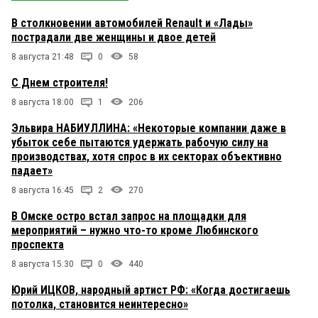
В столкновении автомобилей Renault и «Лады»
пострадали две женщины и двое детей
8 августа 21:48
0
58
С Днем строителя!
8 августа 18:00
1
206
Эльвира НАБИУЛЛИНА: «Некоторые компании даже в
убыток себе пытаются удержать рабочую силу на
производствах, хотя спрос в их секторах объективно
падает»
8 августа 16:45
2
270
В Омске остро встал запрос на площадки для
мероприятий – нужно что-то кроме Любинского
проспекта
8 августа 15:30
0
440
Юрий ИЦКОВ, народный артист РФ: «Когда достигаешь
потолка, становится неинтересно»