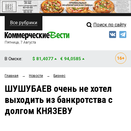
Все рубрики
Поиск по сайту
ПОЛИТИКА
Свежий выпуск
Медиа
ФИНАНСЫ
Пятница, 7 Августа
Кто есть кто
НЕДВИЖИМОСТЬ
В Омске:
$ 81,4077
€ 94,0585
Интервью
БИЗНЕС
Главная
→
Новости
→
Бизнес
Мнения
ОБЩЕСТВО
ШУШУБАЕВ очень не хотел
Рейтинги
ЗАКОН
выходить из банкротства с
Блоги
НОВОСТИ КОМПАНИЙ
долгом КНЯЗЕВУ
Архив
ПРОИСШЕСТВИЯ