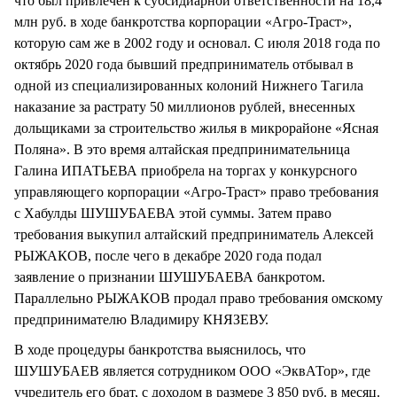
что был привлечен к субсидиарной ответственности на 18,4
млн руб. в ходе банкротства корпорации «Агро-Траст»,
которую сам же в 2002 году и основал. С июля 2018 года по
октябрь 2020 года бывший предприниматель отбывал в
одной из специализированных колоний Нижнего Тагила
наказание за растрату 50 миллионов рублей, внесенных
дольщиками за строительство жилья в микрорайоне «Ясная
Поляна». В это время алтайская предпринимательница
Галина ИПАТЬЕВА приобрела на торгах у конкурсного
управляющего корпорации «Агро-Траст» право требования
с Хабулды ШУШУБАЕВА этой суммы. Затем право
требования выкупил алтайский предприниматель Алексей
РЫЖАКОВ, после чего в декабре 2020 года подал
заявление о признании ШУШУБАЕВА банкротом.
Параллельно РЫЖАКОВ продал право требования омскому
предпринимателю Владимиру КНЯЗЕВУ.
В ходе процедуры банкротства выяснилось, что
ШУШУБАЕВ является сотрудником ООО «ЭквАТор», где
учредитель его брат, с доходом в размере 3 850 руб. в месяц.