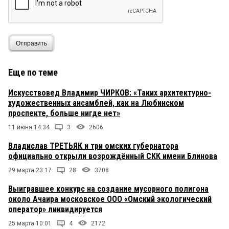
Отправить
Еще по теме
Искусствовед Владимир ЧИРКОВ: «Таких архитектурно-
художественных ансамблей, как на Любинском
проспекте, больше нигде нет»
11 июня 14:34
3
2606
Владислав ТРЕТЬЯК и три омских губернатора
официально открыли возрождённый СКК имени Блинова
29 марта 23:17
28
3708
Выигравшее конкурс на создание мусорного полигона
около Ачаира московское ООО «Омский экологический
оператор» ликвидируется
25 марта 10:01
4
2172