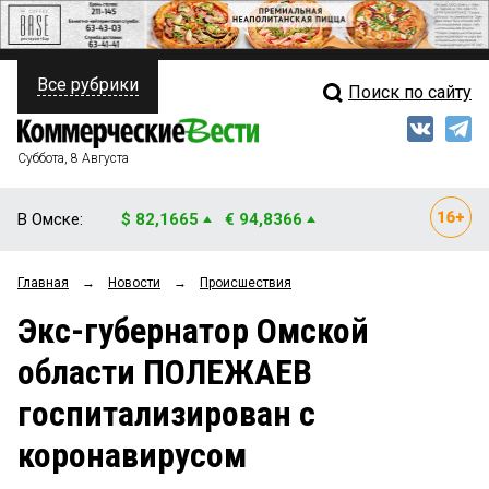
Все рубрики
Поиск по сайту
ПОЛИТИКА
Свежий выпуск
Медиа
ФИНАНСЫ
Суббота, 8 Августа
Кто есть кто
НЕДВИЖИМОСТЬ
В Омске:
$ 82,1665
€ 94,8366
Интервью
БИЗНЕС
Главная
→
Новости
→
Происшествия
Мнения
ОБЩЕСТВО
Экс-губернатор Омской
Рейтинги
ЗАКОН
области ПОЛЕЖАЕВ
Блоги
НОВОСТИ КОМПАНИЙ
госпитализирован с
Архив
ПРОИСШЕСТВИЯ
коронавирусом