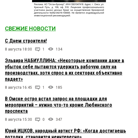
СВЕЖИЕ НОВОСТИ
С Днем строителя!
8 августа 18:00
1
134
Эльвира НАБИУЛЛИНА: «Некоторые компании даже в
убыток себе пытаются удержать рабочую силу на
производствах, хотя спрос в их секторах объективно
падает»
8 августа 16:45
1
185
В Омске остро встал запрос на площадки для
мероприятий – нужно что-то кроме Любинского
проспекта
8 августа 15:30
0
347
Юрий ИЦКОВ, народный артист РФ: «Когда достигаешь
потолка, становится неинтересно»