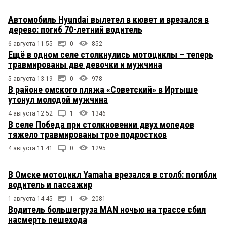
Автомобиль Hyundai вылетел в кювет и врезался в
дерево: погиб 70-летний водитель
6 августа 11:55
0
852
Ещё в одном селе столкнулись мотоциклы – теперь
травмированы две девочки и мужчина
5 августа 13:19
0
978
В районе омского пляжа «Советский» в Иртыше
утонул молодой мужчина
4 августа 12:52
1
1346
В селе Победа при столкновении двух мопедов
тяжело травмированы трое подростков
4 августа 11:41
0
1295
В Омске мотоцикл Yamaha врезался в столб: погибли
водитель и пассажир
1 августа 14:45
1
2081
Водитель большегруза MAN ночью на трассе сбил
насмерть пешехода