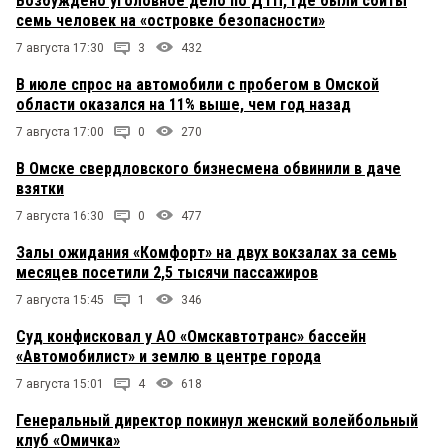
Возбуждено уголовное дело по ДТП, где были сбиты
семь человек на «островке безопасности»
7 августа 17:30
3
432
В июле спрос на автомобили с пробегом в Омской
области оказался на 11% выше, чем год назад
7 августа 17:00
0
270
В Омске свердловского бизнесмена обвинили в даче
взятки
7 августа 16:30
0
477
Залы ожидания «Комфорт» на двух вокзалах за семь
месяцев посетили 2,5 тысячи пассажиров
7 августа 15:45
1
346
Суд конфисковал у АО «Омскавтотранс» бассейн
«Автомобилист» и землю в центре города
7 августа 15:01
4
618
Генеральный директор покинул женский волейбольный
клуб «Омичка»