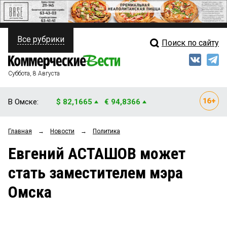
Все рубрики
Поиск по сайту
ПОЛИТИКА
Свежий выпуск
Медиа
ФИНАНСЫ
Суббота, 8 Августа
Кто есть кто
НЕДВИЖИМОСТЬ
В Омске:
$ 82,1665
€ 94,8366
Интервью
БИЗНЕС
Главная
→
Новости
→
Политика
Мнения
ОБЩЕСТВО
Евгений АСТАШОВ может
Рейтинги
ЗАКОН
стать заместителем мэра
Блоги
НОВОСТИ КОМПАНИЙ
Омска
Архив
ПРОИСШЕСТВИЯ