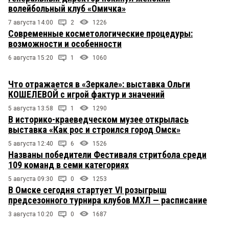
волейбольный клуб «Омичка»
7 августа 14:00
2
1226
Современные косметологические процедуры:
возможности и особенности
6 августа 15:20
1
1060
Что отражается в «Зеркале»: выставка Ольги
КОШЕЛЕВОЙ с игрой фактур и значений
5 августа 13:58
1
1290
В историко-краеведческом музее открылась
выставка «Как рос и строился город Омск»
5 августа 12:40
6
1526
Названы победители Фестиваля стритбола среди
109 команд в семи категориях
5 августа 09:30
0
1253
В Омске сегодня стартует VI розыгрыш
предсезонного турнира клубов МХЛ — расписание
3 августа 10:20
0
1687