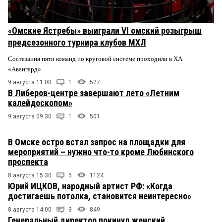
«Омские Ястребы» выиграли VI омский розыгрыш
предсезонного турнира клубов МХЛ
Состязания пяти команд по круговой системе проходили в ХА
«Авангард».
9 августа 11:00
1
527
В Либеров-центре завершают лето «Летним
калейдоскопом»
9 августа 09:30
1
501
В Омске остро встал запрос на площадки для
мероприятий – нужно что-то кроме Любинского
проспекта
8 августа 15:30
5
1124
Юрий ИЦКОВ, народный артист РФ: «Когда
достигаешь потолка, становится неинтересно»
8 августа 14:00
3
849
Генеральный директор покинул женский