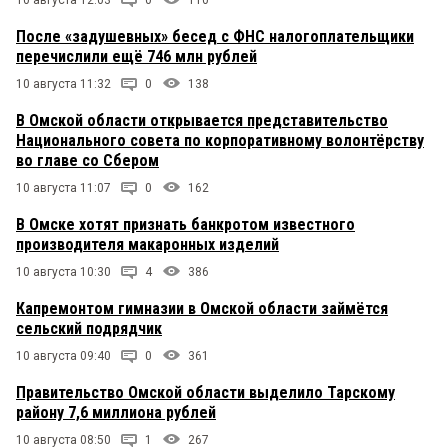
10 августа 12:03
0
110
После «задушевных» бесед с ФНС налогоплательщики
перечислили ещё 746 млн рублей
10 августа 11:32
0
138
В Омской области открывается представительство
Национального совета по корпоративному волонтёрству
во главе со Сбером
10 августа 11:07
0
162
В Омске хотят признать банкротом известного
производителя макаронных изделий
10 августа 10:30
4
386
Капремонтом гимназии в Омской области займётся
сельский подрядчик
10 августа 09:40
0
361
Правительство Омской области выделило Тарскому
району 7,6 миллиона рублей
10 августа 08:50
1
267