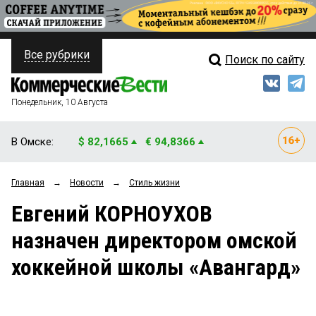
Все рубрики
Поиск по сайту
ПОЛИТИКА
Свежий выпуск
Медиа
ФИНАНСЫ
Понедельник, 10 Августа
Кто есть кто
НЕДВИЖИМОСТЬ
В Омске:
$ 82,1665
€ 94,8366
Интервью
БИЗНЕС
Главная
→
Новости
→
Стиль жизни
Мнения
ОБЩЕСТВО
Евгений КОРНОУХОВ
Рейтинги
ЗАКОН
назначен директором омской
Блоги
НОВОСТИ КОМПАНИЙ
хоккейной школы «Авангард»
Архив
ПРОИСШЕСТВИЯ
СТИЛЬ ЖИЗНИ