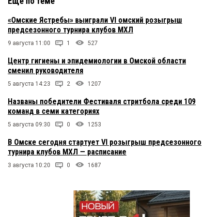
Еще по теме
«Омские Ястребы» выиграли VI омский розыгрыш
предсезонного турнира клубов МХЛ
9 августа 11:00
1
527
Центр гигиены и эпидемиологии в Омской области
сменил руководителя
5 августа 14:23
2
1207
Названы победители Фестиваля стритбола среди 109
команд в семи категориях
5 августа 09:30
0
1253
В Омске сегодня стартует VI розыгрыш предсезонного
турнира клубов МХЛ — расписание
3 августа 10:20
0
1687