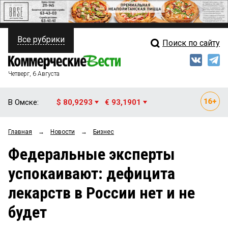
Все рубрики
Поиск по сайту
ПОЛИТИКА
Свежий выпуск
Медиа
ФИНАНСЫ
Четверг, 6 Августа
Кто есть кто
НЕДВИЖИМОСТЬ
В Омске:
$ 80,9293
€ 93,1901
Интервью
БИЗНЕС
Главная
→
Новости
→
Бизнес
Мнения
ОБЩЕСТВО
Федеральные эксперты
Рейтинги
ЗАКОН
успокаивают: дефицита
Блоги
НОВОСТИ КОМПАНИЙ
лекарств в России нет и не
Архив
ПРОИСШЕСТВИЯ
будет