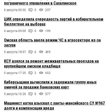
пограничного управления в Сахалинское
6 августа 09:30
0
237
ЦИК определила очередность партий в избирательном
бюллетене на выборах
6 августа 09:00
0
199
Омская область ввела режим ЧС в агросекторе из-за
засухи
5 августа 18:07
6
469
КСУ взялся за ремонт межквартальных проездов на
крупнейшем омском кладбище
5 августа 17:25
2
652
Киберсыщики вычислили и задержали группу юных
омичей за продажи банковских карт
5 августа 16:26
0
577
Машинист катка взыскал с ханты-мансийского СУ №967
долги и компенсации вреда