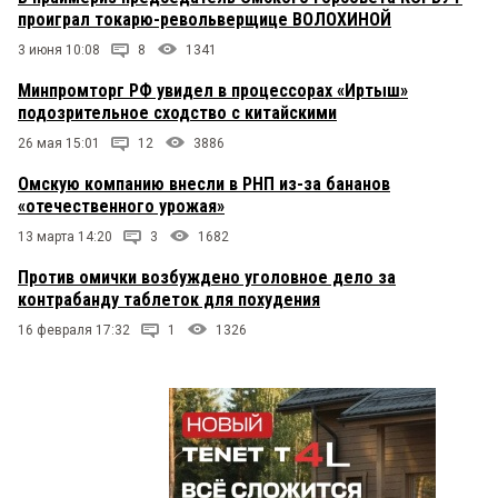
проиграл токарю-револьверщице ВОЛОХИНОЙ
3 июня 10:08
8
1341
Минпромторг РФ увидел в процессорах «Иртыш»
подозрительное сходство с китайскими
26 мая 15:01
12
3886
Омскую компанию внесли в РНП из-за бананов
«отечественного урожая»
13 марта 14:20
3
1682
Против омички возбуждено уголовное дело за
контрабанду таблеток для похудения
16 февраля 17:32
1
1326