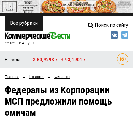
Все рубрики
Поиск по сайту
ПОЛИТИКА
Свежий выпуск
Медиа
ФИНАНСЫ
Четверг, 6 Августа
Кто есть кто
НЕДВИЖИМОСТЬ
В Омске:
$ 80,9293
€ 93,1901
Интервью
БИЗНЕС
Главная
→
Новости
→
Финансы
Мнения
ОБЩЕСТВО
Федералы из Корпорации
Рейтинги
ЗАКОН
МСП предложили помощь
Блоги
НОВОСТИ КОМПАНИЙ
омичам
Архив
ПРОИСШЕСТВИЯ