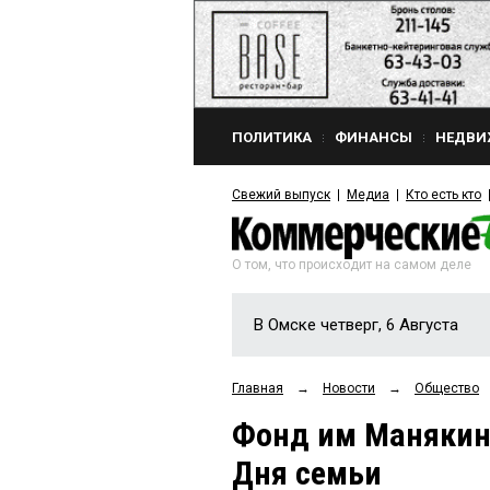
ПОЛИТИКА
ФИНАНСЫ
НЕДВИ
Свежий выпуск
Медиа
Кто есть кто
О том, что происходит на самом деле
В Омске четверг, 6 Августа
Главная
→
Новости
→
Общество
Фонд им Манякин
Дня семьи