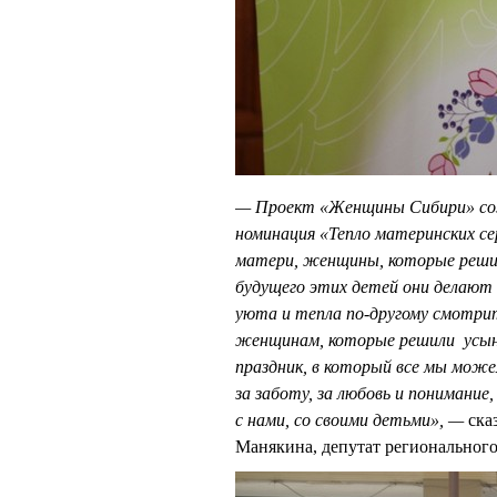
— Проект «Женщины Сибири» созву
номинация «Тепло материнских с
матери, женщины, которые решил
будущего этих детей они делают 
уюта и тепла по-другому смотри
женщинам, которые решили усын
праздник, в который все мы мож
за заботу, за любовь и понимани
с нами, со своими детьми», —
ска
Манякина, депутат регионально