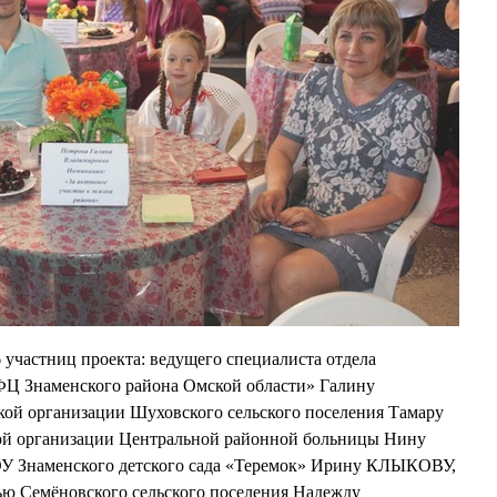
 участниц проекта: ведущего специалиста отдела
Ц Знаменского района Омской области» Галину
кой организации Шуховского сельского поселения Тамару
ой организации Центральной районной больницы Нину
наменского детского сада «Теремок» Ирину КЛЫКОВУ,
ью Семёновского сельского поселения Надежду