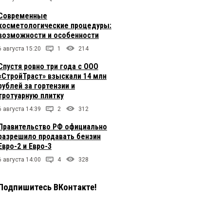
Современные
косметологические процедуры:
возможности и особенности
6 августа 15:20
1
214
Спустя ровно три года с ООО
«СтройТраст» взыскали 14 млн
рублей за гортензии и
тротуарную плитку
6 августа 14:39
2
312
Правительство РФ официально
разрешило продавать бензин
Евро-2 и Евро-3
6 августа 14:00
4
328
Подпишитесь ВКонтакте!