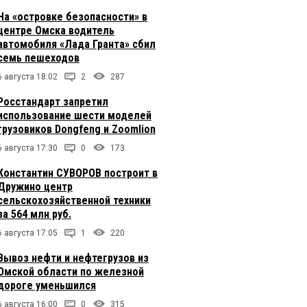
На «островке безопасности» в
центре Омска водитель
автомобиля «Лада Гранта» сбил
семь пешеходов
6 августа 18:02
2
287
Росстандарт запретил
использование шести моделей
грузовиков Dongfeng и Zoomlion
6 августа 17:30
0
173
Константин СУВОРОВ построит в
Дружино центр
сельскохозяйственной техники
за 564 млн руб.
6 августа 17:05
1
220
Вывоз нефти и нефтегрузов из
Омской области по железной
дороге уменьшился
6 августа 16:00
0
315