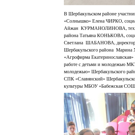
В Шербакульском районе участниц
«Солнышко» Елена ЧИРКО, соци
Айжан КУРМАНОЛИНОВА, техник
района Татьяна КОНЬКОВА, соц
Светлана ШАБАНОВА, директор А
Шербакульского района Марина
«Агрофирма Екатеринославская»
работе с детьми и молодежью МК
молодежью» Шербакульского ра
СПК «Славянский» Шербакульск
культуры МБОУ «Бабежская СОШ