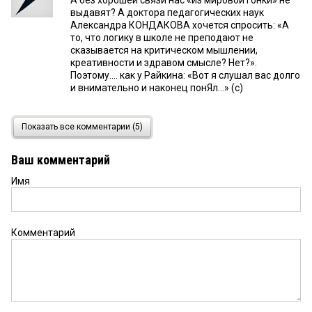
выдавят? А доктора педагогических наук
Александра КОНДАКОВА хочется спросить: «А
то, что логику в школе не преподают не
сказывается на критическом мышлении,
креативности и здравом смысле? Нет?».
Поэтому.... как у Райкина: «Вот я слушал вас долго
и внимательно и наконец понЯл...» (с)
.
27 апреля 2026 в 09:58:
Показать все комментарии (5)
VVV — тут тяжело спорить. Ни кто не знает, что
будет. Но используя аналогию: первый трактор в
Ваш комментарий
поле, крестьяне «он загубит нам поле! затопчет
урожай!»; Железные дороги — врачи всерьез
Имя
предупреждали, что человеческий организм не
выдержит безумной скорости в 30–40 км/ч;
«весь мир будет одно сплошное телевиденье»; и
тд. так что поживем, увидим:о)Пока, что из текста
Комментарий
«зачистка интернета продолжится...» видно, что
большую опасность для нас представляют
дегенераты из Мордора чем ИИ.
VVV
27 апреля 2026 в 09:32: