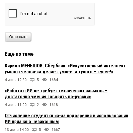
ИИ — это верная погибель для человечества.
Дети, школьники, уже сейчас не способны
самостоятельно думать и принимать решения.
Что будет дальше, страшно подумать.
Отправить
Еще по теме
Кирилл МЕНЬШОВ, Сбербанк: «Искусственный интеллект
умного человека делает умнее, а тупого – тупее!»
4 июля 12:30
5
1684
«Работа с ИИ не требует технических навыков –
достаточно умения говорить по-русски»
4 июля 11:00
2
1618
Отчисление студентки из-за подозрений в использовании
ИИ признано незаконным
13 июня 14:00
5
1667