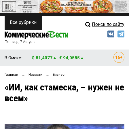
Все рубрики
Поиск по сайту
ПОЛИТИКА
Свежий выпуск
Медиа
ФИНАНСЫ
Пятница, 7 Августа
Кто есть кто
НЕДВИЖИМОСТЬ
В Омске:
$ 81,4077
€ 94,0585
Интервью
БИЗНЕС
Главная
→
Новости
→
Бизнес
Мнения
ОБЩЕСТВО
«ИИ, как стамеска, – нужен не
Рейтинги
ЗАКОН
всем»
Блоги
НОВОСТИ КОМПАНИЙ
Архив
ПРОИСШЕСТВИЯ