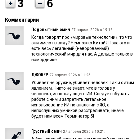
3
6
Комментарии
Подопытный омич
27 апреля 2026 в 19:16:
Когда говорят про «мировые технологии», то что
они имеют в виду? Немножко Китай? Пока это и
есть весь легальный (неворованный)
технологический мир для нас. А дальше только в
наморднике.
ДЖОКЕР
27 апреля 2026 в 11:25:
Убивает не оружие, убивает человек. Так и с этим
явлением. Никто не знает, что в голове у
человека, использующего ИИ. Следует обучать
работе с ним и запретить летальное
использование ИИ по аналогии с ЯО, а
непослушных умников расстреливать, иначе
будет нам всем Терминатор 5!
Грустный омич
27 апреля 2026 в 10:21:
А без хорошей связи нас «из мировой гонки» не