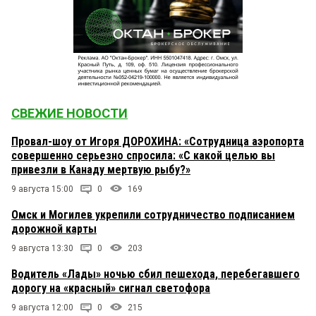
СВЕЖИЕ НОВОСТИ
Провал-шоу от Игоря ДОРОХИНА: «Сотрудница аэропорта
совершенно серьезно спросила: «С какой целью вы
привезли в Канаду мертвую рыбу?»
9 августа 15:00
0
169
Омск и Могилев укрепили сотрудничество подписанием
дорожной карты
9 августа 13:30
0
203
Водитель «Лады» ночью сбил пешехода, перебегавшего
дорогу на «красный» сигнал светофора
9 августа 12:00
0
215