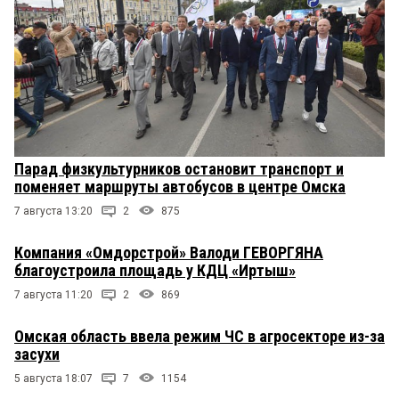
Парад физкультурников остановит транспорт и
поменяет маршруты автобусов в центре Омска
7 августа 13:20
2
875
Компания «Омдорстрой» Валоди ГЕВОРГЯНА
благоустроила площадь у КДЦ «Иртыш»
7 августа 11:20
2
869
Омская область ввела режим ЧС в агросекторе из-за
засухи
5 августа 18:07
7
1154