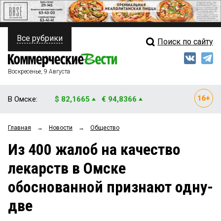
Все рубрики
Поиск по сайту
ПОЛИТИКА
Свежий выпуск
Медиа
ФИНАНСЫ
Воскресенье, 9 Августа
Кто есть кто
НЕДВИЖИМОСТЬ
В Омске:
$ 82,1665
€ 94,8366
Интервью
БИЗНЕС
Главная
→
Новости
→
Общество
Мнения
ОБЩЕСТВО
Из 400 жалоб на качество
Рейтинги
ЗАКОН
лекарств в Омске
Блоги
НОВОСТИ КОМПАНИЙ
обоснованной признают одну-
Архив
ПРОИСШЕСТВИЯ
две