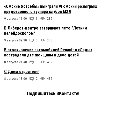
«Омские Ястребы» выиграли VI омский розыгрыш
предсезонного турнира клубов МХЛ
9 августа 11:00
1
239
В Либеров-центре завершают лето "Летним
калейдоскопом"
9 августа 09:30
0
246
В столкновении автомобилей Renault и «Лады»
пострадали две женщины и двое детей
8 августа 21:48
0
462
С Днем строителя!
8 августа 18:00
2
482
Подпишитесь ВКонтакте!