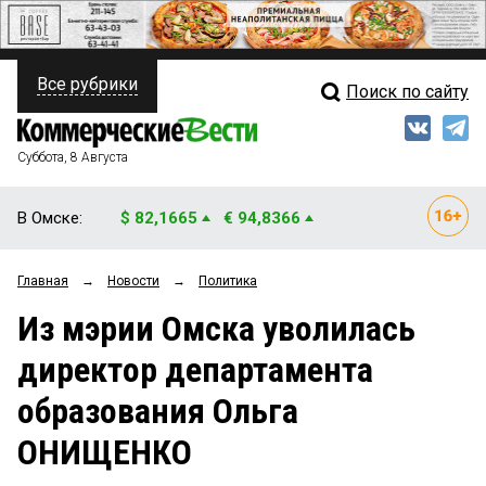
Все рубрики
Поиск по сайту
ПОЛИТИКА
Свежий выпуск
Медиа
ФИНАНСЫ
Суббота, 8 Августа
Кто есть кто
НЕДВИЖИМОСТЬ
В Омске:
$ 82,1665
€ 94,8366
Интервью
БИЗНЕС
Главная
→
Новости
→
Политика
Мнения
ОБЩЕСТВО
Из мэрии Омска уволилась
Рейтинги
ЗАКОН
директор департамента
Блоги
НОВОСТИ КОМПАНИЙ
образования Ольга
Архив
ПРОИСШЕСТВИЯ
ОНИЩЕНКО