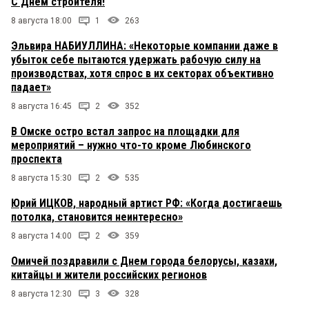
С Днем строителя!
8 августа 18:00
1
263
Эльвира НАБИУЛЛИНА: «Некоторые компании даже в
убыток себе пытаются удержать рабочую силу на
производствах, хотя спрос в их секторах объективно
падает»
8 августа 16:45
2
352
В Омске остро встал запрос на площадки для
мероприятий – нужно что-то кроме Любинского
проспекта
8 августа 15:30
2
535
Юрий ИЦКОВ, народный артист РФ: «Когда достигаешь
потолка, становится неинтересно»
8 августа 14:00
2
359
Омичей поздравили с Днем города белорусы, казахи,
китайцы и жители российских регионов
8 августа 12:30
3
328