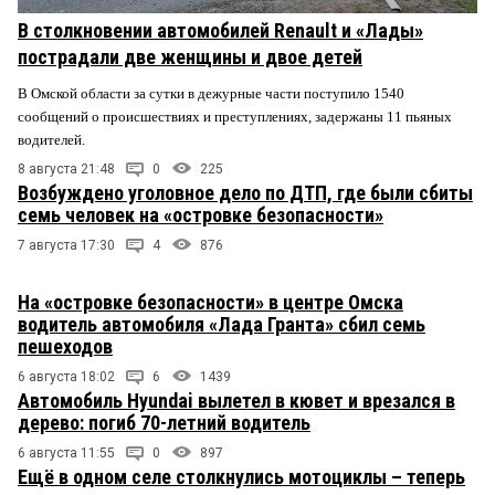
В столкновении автомобилей Renault и «Лады»
пострадали две женщины и двое детей
В Омской области за сутки в дежурные части поступило 1540
сообщений о происшествиях и преступлениях, задержаны 11 пьяных
водителей.
8 августа 21:48
0
225
Возбуждено уголовное дело по ДТП, где были сбиты
семь человек на «островке безопасности»
7 августа 17:30
4
876
На «островке безопасности» в центре Омска
водитель автомобиля «Лада Гранта» сбил семь
пешеходов
6 августа 18:02
6
1439
Автомобиль Hyundai вылетел в кювет и врезался в
дерево: погиб 70-летний водитель
6 августа 11:55
0
897
Ещё в одном селе столкнулись мотоциклы – теперь