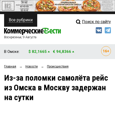
Все рубрики
Поиск по сайту
ПОЛИТИКА
Свежий выпуск
Медиа
ФИНАНСЫ
Воскресенье, 9 Августа
Кто есть кто
НЕДВИЖИМОСТЬ
В Омске:
$ 82,1665
€ 94,8366
Интервью
БИЗНЕС
Главная
→
Новости
→
Происшествия
Мнения
ОБЩЕСТВО
Из-за поломки самолёта рейс
Рейтинги
ЗАКОН
из Омска в Москву задержан
Блоги
НОВОСТИ КОМПАНИЙ
на сутки
Архив
ПРОИСШЕСТВИЯ