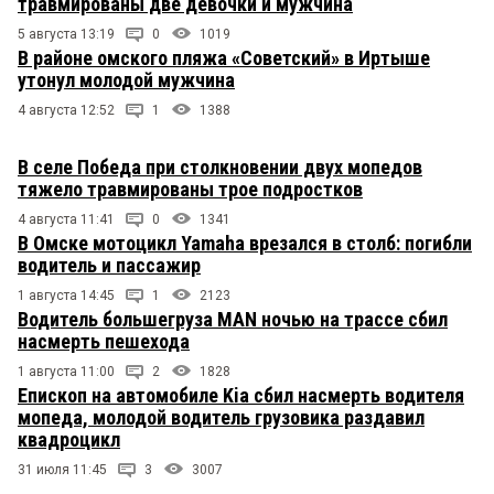
травмированы две девочки и мужчина
5 августа 13:19
0
1019
В районе омского пляжа «Советский» в Иртыше
утонул молодой мужчина
4 августа 12:52
1
1388
В селе Победа при столкновении двух мопедов
тяжело травмированы трое подростков
4 августа 11:41
0
1341
В Омске мотоцикл Yamaha врезался в столб: погибли
водитель и пассажир
1 августа 14:45
1
2123
Водитель большегруза MAN ночью на трассе сбил
насмерть пешехода
1 августа 11:00
2
1828
Епископ на автомобиле Kia сбил насмерть водителя
мопеда, молодой водитель грузовика раздавил
квадроцикл
31 июля 11:45
3
3007