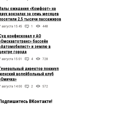
Залы ожидания «Комфорт» на
двух вокзалах за семь месяцев
посетили 2,5 тысячи пассажиров
7 августа 15:45
1
448
Суд конфисковал у АО
«Омскавтотранс» бассейн
«Автомобилист» и землю в
центре города
7 августа 15:01
4
728
Генеральный директор покинул
женский волейбольный клуб
«Омичка»
7 августа 14:00
2
572
Подпишитесь ВКонтакте!