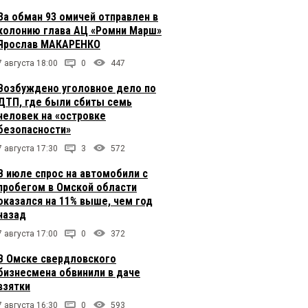
За обман 93 омичей отправлен в
колонию глава АЦ «Ромни Марш»
Ярослав МАКАРЕНКО
7 августа 18:00
0
447
Возбуждено уголовное дело по
ДТП, где были сбиты семь
человек на «островке
безопасности»
7 августа 17:30
3
572
В июле спрос на автомобили с
пробегом в Омской области
оказался на 11% выше, чем год
назад
7 августа 17:00
0
372
В Омске свердловского
бизнесмена обвинили в даче
взятки
7 августа 16:30
0
593