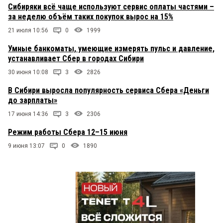
Сибиряки всё чаще используют сервис оплаты частями –
за неделю объём таких покупок вырос на 15%
21 июля 10:56
0
1999
Умные банкоматы, умеющие измерять пульс и давление,
устанавливает Сбер в городах Сибири
30 июня 10:08
3
2826
В Сибири выросла популярность сервиса Сбера «Деньги
до зарплаты»
17 июня 14:36
3
2306
Режим работы Сбера 12–15 июня
9 июня 13:07
0
1890