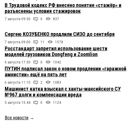
В Трудовой кодекс РФ внесено понятие «стажёр» и
разъяснены условия стажировок
7 августа 09:30
0
837
Сергею КОЗУБЕНКО продлили СИЗО до сентября
7 августа 09:00
11
1578
Росстандарт запретил использование шести
моделей грузовиков Dongfeng и Zoomlion
6 августа 17:30
0
1042
ПУТИН подписал закон о новом продлении «гаражной
амнистии» ещё на пять лет
6 августа 11:10
2
1083
Машинист катка взыскал с ханты-мансийского СУ
№967 долги и компенсации вреда
5 августа 15:44
0
1124
Все новости
→