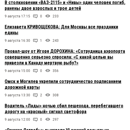
В столкновении «ВАЗ-2115» и «Нивы» один человек погиб,
ранены двое взрослых и трое детей
9 августа 17:15
0
233
Елизавета КРИВОЩЕКОВА: Для Москвы все праздники
едины
9 августа 16:30
1
243
Провал-шоу от Игоря ДОРОХИНА: «Сотрудница аэропорта
совершенно серьезно спросила: «С какой целью вы
привезли в Канаду мертвую рыбу?»
9 августа 15:00
0
356
Омск и Могилев укрепили сотрудничество подписанием
дорожной карты
9 августа 13:30
2
308
Водитель «Лады» ночью сбил пешехода, перебегавшего
дорогу на «красный» сигнал светофора
9 августа 12:00
0
297