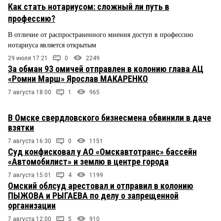
Как стать нотариусом: сложный ли путь в
профессию?
В отличие от распространенного мнения доступ в профессию
нотариуса является открытым
29 июля 17:21
0
2249
За обман 93 омичей отправлен в колонию глава АЦ
«Ромни Марш» Ярослав МАКАРЕНКО
7 августа 18:00
1
965
В Омске свердловского бизнесмена обвинили в даче
взятки
7 августа 16:30
0
1151
Суд конфисковал у АО «Омскавтотранс» бассейн
«Автомобилист» и землю в центре города
7 августа 15:01
4
1199
Омский облсуд арестовал и отправил в колонию
ПЫЖОВА и РЫГАЕВА по делу о запрещенной
организации
7 августа 12:00
5
910