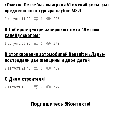
«Омские Ястребы» выиграли VI омский розыгрыш
предсезонного турнира клубов МХЛ
9 августа 11:00
1
236
В Либеров-центре завершают лето "Летним
калейдоскопом"
9 августа 09:30
0
243
В столкновении автомобилей Renault и «Лады»
пострадали две женщины и двое детей
8 августа 21:48
0
459
С Днем строителя!
8 августа 18:00
2
479
Подпишитесь ВКонтакте!