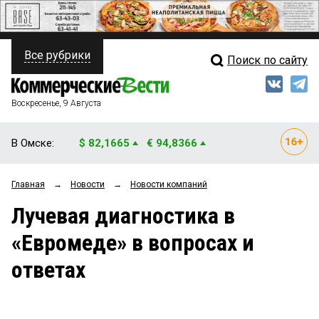
Все рубрики
Поиск по сайту
ПОЛИТИКА
Свежий выпуск
Медиа
ФИНАНСЫ
Воскресенье, 9 Августа
Кто есть кто
НЕДВИЖИМОСТЬ
В Омске:
$ 82,1665
€ 94,8366
Интервью
БИЗНЕС
Главная
→
Новости
→
Новости компаний
Мнения
ОБЩЕСТВО
Лучевая диагностика в
Рейтинги
ЗАКОН
«Евромеде» в вопросах и
Блоги
НОВОСТИ КОМПАНИЙ
ответах
Архив
ПРОИСШЕСТВИЯ