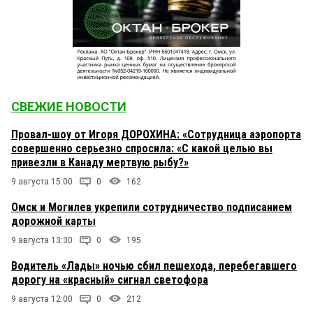
СВЕЖИЕ НОВОСТИ
Провал-шоу от Игоря ДОРОХИНА: «Сотрудница аэропорта
совершенно серьезно спросила: «С какой целью вы
привезли в Канаду мертвую рыбу?»
9 августа 15:00
0
162
Омск и Могилев укрепили сотрудничество подписанием
дорожной карты
9 августа 13:30
0
195
Водитель «Лады» ночью сбил пешехода, перебегавшего
дорогу на «красный» сигнал светофора
9 августа 12:00
0
212