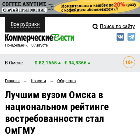
Все рубрики
Поиск по сайту
ПОЛИТИКА
Свежий выпуск
Медиа
ФИНАНСЫ
Понедельник, 10 Августа
Кто есть кто
НЕДВИЖИМОСТЬ
В Омске:
$ 82,1665
€ 94,8366
Интервью
БИЗНЕС
Главная
→
Новости
→
Общество
Мнения
ОБЩЕСТВО
Лучшим вузом Омска в
Рейтинги
ЗАКОН
национальном рейтинге
Блоги
НОВОСТИ КОМПАНИЙ
востребованности стал
Архив
ПРОИСШЕСТВИЯ
ОмГМУ