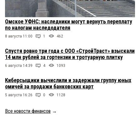
Омское УФНС: наследники могут вернуть переплату
по налогам наследодателя
8 августа 11:00
1
462
Спустя ровно три года с ООО «СтройТраст» взыскали
14 млн рублей за гортензии и тротуарную плитку
6 августа 14:39
4
1093
Киберсыщики вычислили и задержали группу юных
омичей за продажи банковских карт
5 августа 16:26
0
1128
Все новости финансов
→