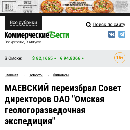
Все рубрики
Поиск по сайту
ПОЛИТИКА
Свежий выпуск
Медиа
ФИНАНСЫ
Воскресенье, 9 Августа
Кто есть кто
НЕДВИЖИМОСТЬ
В Омске:
$ 82,1665
€ 94,8366
Интервью
БИЗНЕС
Главная
→
Новости
→
Финансы
Мнения
ОБЩЕСТВО
МАЕВСКИЙ переизбрал Совет
Рейтинги
ЗАКОН
директоров ОАО "Омская
Блоги
НОВОСТИ КОМПАНИЙ
геологоразведочная
Архив
ПРОИСШЕСТВИЯ
экспедиция"