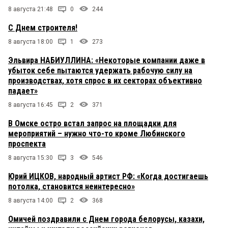
8 августа 21:48
0
244
С Днем строителя!
8 августа 18:00
1
273
Эльвира НАБИУЛЛИНА: «Некоторые компании даже в
убыток себе пытаются удержать рабочую силу на
производствах, хотя спрос в их секторах объективно
падает»
8 августа 16:45
2
371
В Омске остро встал запрос на площадки для
мероприятий – нужно что-то кроме Любинского
проспекта
8 августа 15:30
3
546
Юрий ИЦКОВ, народный артист РФ: «Когда достигаешь
потолка, становится неинтересно»
8 августа 14:00
2
368
Омичей поздравили с Днем города белорусы, казахи,