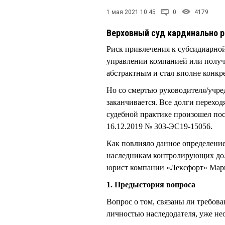
1 мая 2021 10:45
0
4179
Верховный суд кардинально р
Риск привлечения к субсидиарной 
управлении компанией или получа
абстрактным и стал вполне конкр
Но со смертью руководителя/учре
заканчивается. Все долги переход
судебной практике произошел по
16.12.2019 № 303-ЭС19-15056.
Как повлияло данное определение
наследникам контролирующих дол
юрист компании «Лексфорт» Ма
1. Предыстория вопроса
Вопрос о том, связаны ли требов
личностью наследодателя, уже не