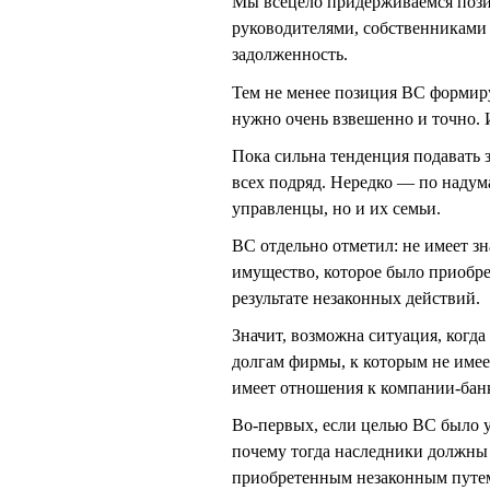
Мы всецело придерживаемся пози
руководителями, собственниками
задолженность.
Тем не менее позиция ВС формир
нужно очень взвешенно и точно. И
Пока сильна тенденция подавать 
всех подряд. Нередко — по надум
управленцы, но и их семьи.
ВС отдельно отметил: не имеет зн
имущество, которое было приобрет
результате незаконных действий.
Значит, возможна ситуация, когд
долгам фирмы, к которым не имее
имеет отношения к компании-банк
Во-первых, если целью ВС было у
почему тогда наследники должны 
приобретенным незаконным путем