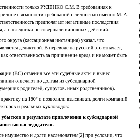
тственности только РУДЕНКО С.М. В требованиях к
причине связанности требований с личностью именно М. А.
тветственность предполагает негативные последствия
ия, а наследники не совершали виновных действий.
о округа (кассационная инстанция) указал, что
является деликтной. В переводе на русский это означает,
 как ответственность за причинение вреда и не может быть
ации (ВС) отменил все эти судебные акты и вынес
едники отвечают по долгам из субсидиарной
(умерших родителей, супругов, иных родственников).
практику на 180° и позволили взыскивать долги компаний
екторов и реальных кукловодов:
 убытков в результате привлечения к субсидиарной
ичностью наследодателя.
се имущество и долги наследодателя[2] при условии, что