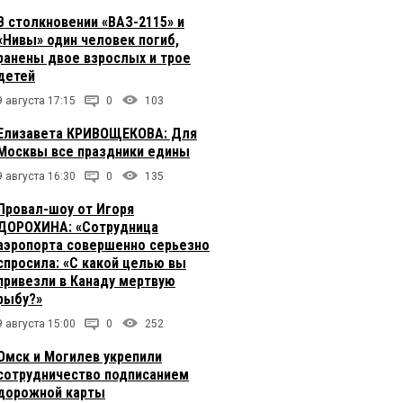
В столкновении «ВАЗ-2115» и
«Нивы» один человек погиб,
ранены двое взрослых и трое
детей
9 августа 17:15
0
103
Елизавета КРИВОЩЕКОВА: Для
Москвы все праздники едины
9 августа 16:30
0
135
Провал-шоу от Игоря
ДОРОХИНА: «Сотрудница
аэропорта совершенно серьезно
спросила: «С какой целью вы
привезли в Канаду мертвую
рыбу?»
9 августа 15:00
0
252
Омск и Могилев укрепили
сотрудничество подписанием
дорожной карты