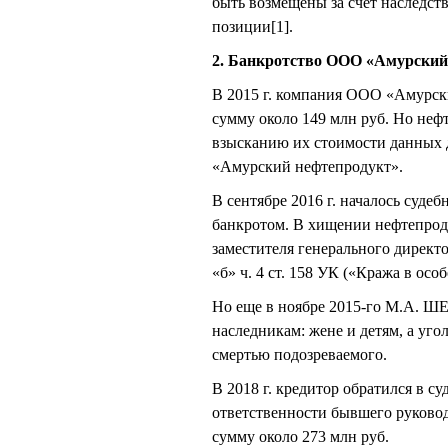
быть возмещены за счет наследст
позиции[1].
2. Банкротство ООО «Амурский 
В 2015 г. компания ООО «Амурск
сумму около 149 млн руб. Но нефт
взысканию их стоимости данных 
«Амурский нефтепродукт».
В сентябре 2016 г. началось судеб
банкротом. В хищении нефтепро
заместителя генерального директ
«б» ч. 4 ст. 158 УК («Кража в осо
Но еще в ноябре 2015-го М.А. ШЕ
наследникам: жене и детям, а уг
смертью подозреваемого.
В 2018 г. кредитор обратился в с
ответственности бывшего руков
сумму около 273 млн руб.