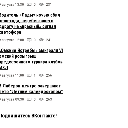
9 августа 13:30
0
231
Водитель «Лады» ночью сбил
пешехода, перебегавшего
дорогу на «красный» сигнал
светофора
9 августа 12:00
0
241
«Омские Ястребы» выиграли VI
омский розыгрыш
предсезонного турнира клубов
МХЛ
9 августа 11:00
1
256
В Либеров-центре завершают
лето "Летним калейдоскопом"
9 августа 09:30
0
263
Подпишитесь ВКонтакте!