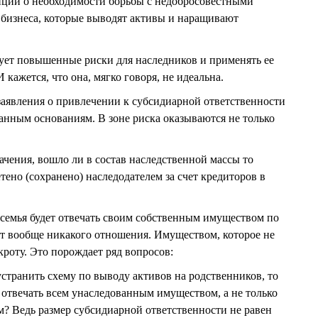
ции о необходимости борьбы с недобросовестными
 бизнеса, которые выводят активы и наращивают
ует повышенные риски для наследников и применять ее
 кажется, что она, мягко говоря, не идеальна.
заявления о привлечении к субсидиарной ответственности
анным основаниям. В зоне риска оказываются не только
ачения, вошло ли в состав наследственной массы то
ено (сохранено) наследодателем за счет кредиторов в
а семья будет отвечать своим собственным имуществом по
т вообще никакого отношения. Имуществом, которое не
роту. Это порождает ряд вопросов:
странить схему по выводу активов на родственников, то
отвечать всем унаследованным имуществом, а не только
? Ведь размер субсидиарной ответственности не равен