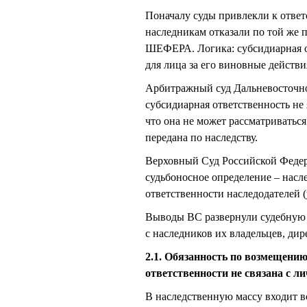
Поначалу суды привлекли к отве
наследникам отказали по той же 
ШЕФЕРА. Логика: субсидиарная о
для лица за его виновные действ
Арбитражный суд Дальневосточног
субсидиарная ответственность не 
что она не может рассматриваться
передана по наследству.
Верховный Суд Российской Федер
судьбоносное определение – насл
ответственности наследодателей 
Выводы ВС развернули судебную 
с наследников их владельцев, дир
2.1. Обязанность по возмещению
ответственности не связана с л
В наследственную массу входит в