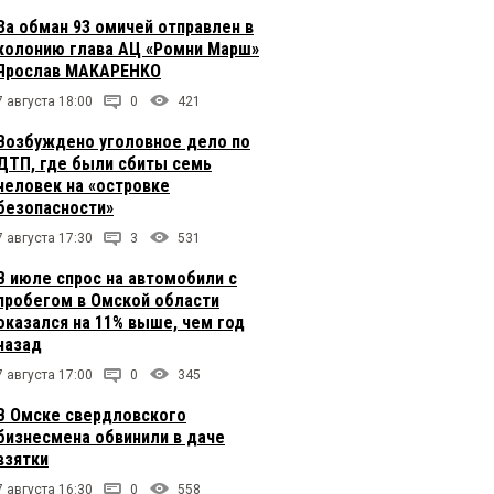
За обман 93 омичей отправлен в
колонию глава АЦ «Ромни Марш»
Ярослав МАКАРЕНКО
7 августа 18:00
0
421
Возбуждено уголовное дело по
ДТП, где были сбиты семь
человек на «островке
безопасности»
7 августа 17:30
3
531
В июле спрос на автомобили с
пробегом в Омской области
оказался на 11% выше, чем год
назад
7 августа 17:00
0
345
В Омске свердловского
бизнесмена обвинили в даче
взятки
7 августа 16:30
0
558