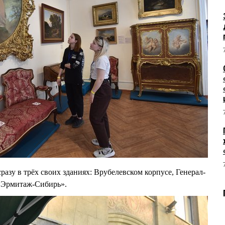
азу в трёх своих зданиях: Врубелевском корпусе, Генерал-
 «Эрмитаж-Сибирь».