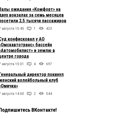
Залы ожидания «Комфорт» на
двух вокзалах за семь месяцев
посетили 2,5 тысячи пассажиров
7 августа 15:45
1
423
Суд конфисковал у АО
«Омскавтотранс» бассейн
«Автомобилист» и землю в
центре города
7 августа 15:01
4
697
Генеральный директор покинул
женский волейбольный клуб
«Омичка»
7 августа 14:00
2
544
Подпишитесь ВКонтакте!