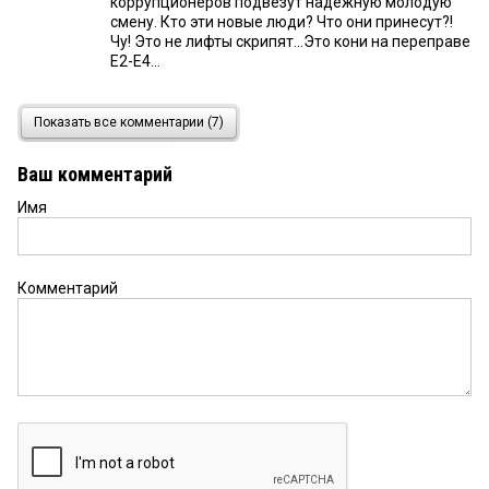
коррупционеров подвезут надёжную молодую
смену. Кто эти новые люди? Что они принесут?!
Чу! Это не лифты скрипят...Это кони на переправе
Е2-Е4...
Певец новой жизни
20 мая 2020 в 10:52:
Показать все комментарии (7)
И для Омского Минздраваэто — время
переменПам-парм-парам-парарампам-парам-
Ваш комментарий
парам-парам
Имя
Хах
20 мая 2020 в 09:10:
Нашему новому министру заняться нечем, кроме
как менять сотрудников? Может, коронавирусом
Комментарий
займется? Или это не её белоснежных локонов
дело?
Евгений
19 мая 2020 в 21:19:
Так и разрушают министерства своими
безграмотными решениями в области
управления человеческими ресурсами, можно
подумать, что солдатова справляется с
короновирусом (если он вообще есть). Как ни