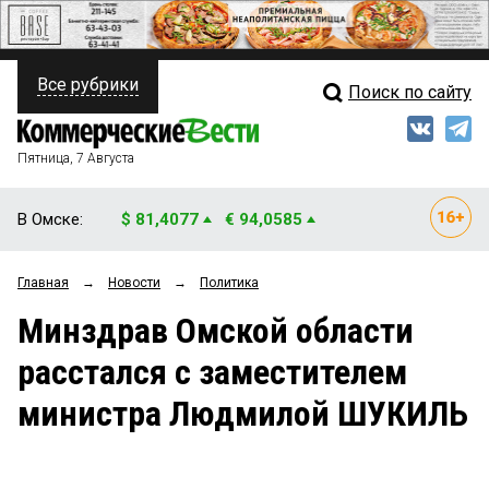
Все рубрики
Поиск по сайту
ПОЛИТИКА
Свежий выпуск
Медиа
ФИНАНСЫ
Пятница, 7 Августа
Кто есть кто
НЕДВИЖИМОСТЬ
В Омске:
$ 81,4077
€ 94,0585
Интервью
БИЗНЕС
Главная
→
Новости
→
Политика
Мнения
ОБЩЕСТВО
Минздрав Омской области
Рейтинги
ЗАКОН
расстался с заместителем
Блоги
НОВОСТИ КОМПАНИЙ
министра Людмилой ШУКИЛЬ
Архив
ПРОИСШЕСТВИЯ