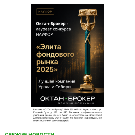
Наталья,
1 марта 2021 в 17:07:
Вот так работает право в Омске, вроде идёт
борьба с НТО без документов, а вокруг все
больше и больше ставят киосков и целые
шеренги новых объектов с нарушением всех
норм и законов, смотришь вокруг и рябит в
глазах от Токов и Жуматаевских киосков
РС
1 марта 2021 в 15:43:
Губернаторов надо выбирать.ставленники это
чужие люди.приходят снять последнее.и на
другую полянку...им здесь не жить.после
Манякина Омску и области не везет...Столько лет
работали киоски.Люди делали.платили
аренду.налоги.создавали рабочие места...а тут
раз один варяг все под себя загребает.и
центральная власть этому
способствует.двойные стандарты в
стране.Людей которые трудятся ставят на
колени.заставляют ходить с протянутой рукой...
СВЕЖИЕ НОВОСТИ