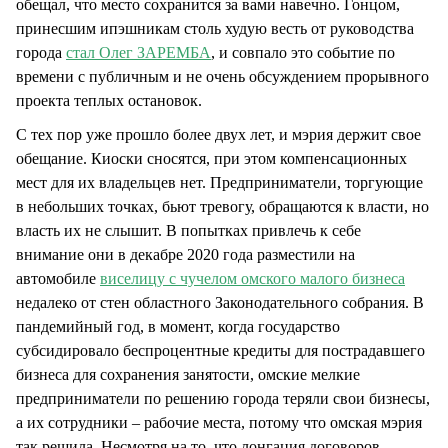
обещал, что место сохранится за вами навечно. Гонцом,
принесшим ипэшникам столь худую весть от руководства
города
стал Олег ЗАРЕМБА
, и совпало это событие по
времени с публичным и не очень обсуждением прорывного
проекта теплых остановок.
С тех пор уже прошло более двух лет, и мэрия держит свое
обещание. Киоски сносятся, при этом компенсационных
мест для их владельцев нет. Предприниматели, торгующие
в небольших точках, бьют тревогу, обращаются к власти, но
власть их не слышит. В попытках привлечь к себе
внимание они в декабре 2020 года разместили на
автомобиле
виселицу с чучелом омского малого бизнеса
недалеко от стен областного Законодательного собрания. В
пандемийный год, в момент, когда государство
субсидировало беспроцентные кредиты для пострадавшего
бизнеса для сохранения занятости, омские мелкие
предприниматели по решению города теряли свои бизнесы,
а их сотрудники – рабочие места, потому что омская мэрия
так решила. Несмотря на то, что лонгация договоров