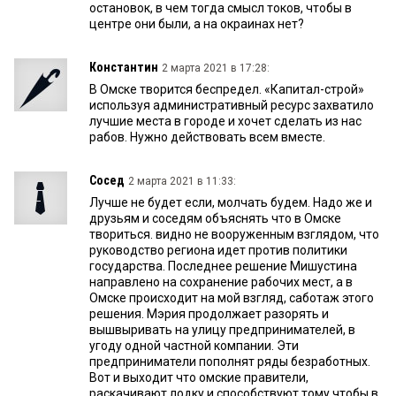
остановок, в чем тогда смысл токов, чтобы в
центре они были, а на окраинах нет?
Константин
2 марта 2021 в 17:28:
В Омске творится беспредел. «Капитал-строй»
используя административный ресурс захватило
лучшие места в городе и хочет сделать из нас
рабов. Нужно действовать всем вместе.
Сосед
2 марта 2021 в 11:33:
Лучше не будет если, молчать будем. Надо же и
друзьям и соседям объяснять что в Омске
твориться. видно не вооруженным взглядом, что
руководство региона идет против политики
государства. Последнее решение Мишустина
направлено на сохранение рабочих мест, а в
Омске происходит на мой взгляд, саботаж этого
решения. Мэрия продолжает разорять и
вышвыривать на улицу предпринимателей, в
угоду одной частной компании. Эти
предприниматели пополнят ряды безработных.
Вот и выходит что омские правители,
раскачивают лодку и способствуют тому чтобы в