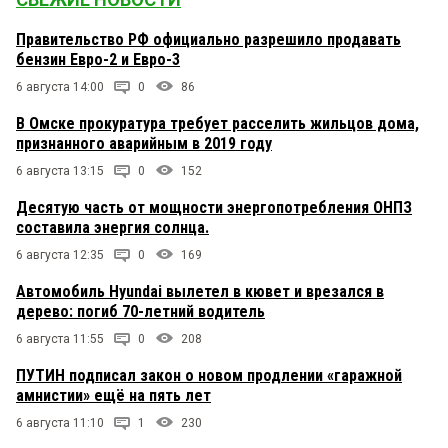
Иван
1 марта 2021 в 15:41:
Правительство РФ официально разрешило продавать
Да аукционы для лохов, своим карт-бланш на
бензин Евро-2 и Евро-3
всë. Хотя я был на открытом аукционе где
Жуматаев в состязательной борьбе выйграл
6 августа 14:00
0
86
право. Хотя это скорей исключение. Но было
приятно.
В Омске прокуратура требует расселить жильцов дома,
признанного аварийным в 2019 году
6 августа 13:15
0
152
Десятую часть от мощности энергопотребления ОНПЗ
составила энергия солнца.
6 августа 12:35
0
169
Автомобиль Hyundai вылетел в кювет и врезался в
дерево: погиб 70-летний водитель
6 августа 11:55
0
208
ПУТИН подписал закон о новом продлении «гаражной
амнистии» ещё на пять лет
6 августа 11:10
1
230