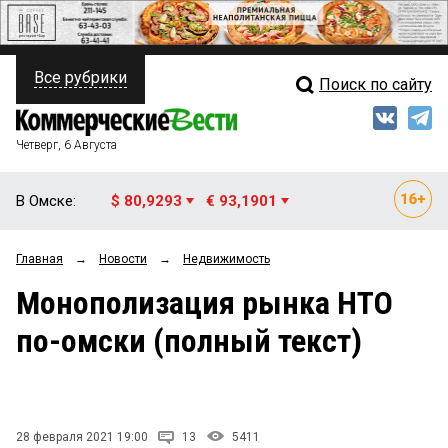
Все рубрики
Поиск по сайту
ПОЛИТИКА
Свежий выпуск
Медиа
ФИНАНСЫ
Четверг, 6 Августа
Кто есть кто
НЕДВИЖИМОСТЬ
В Омске:
$ 80,9293
€ 93,1901
Интервью
БИЗНЕС
Главная
→
Новости
→
Недвижимость
Мнения
ОБЩЕСТВО
Монополизация рынка НТО
Рейтинги
ЗАКОН
по-омски (полный текст)
Блоги
НОВОСТИ КОМПАНИЙ
Архив
ПРОИСШЕСТВИЯ
28 февраля 2021 19:00
13
5411