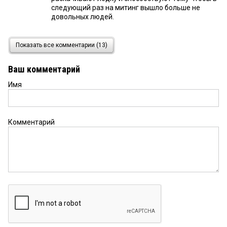
следующий раз на митинг вышло больше не
довольных людей.
Жители
1 марта 2021 в 20:05:
Показать все комментарии (13)
Лучше не будет! После мэра Фадиной придёт
кто? присмотритесь к Зарембе, он как Солдатова
Ваш комментарий
ставленик того же самого Александра. Печально,
но факт.
Имя
Свое мнение
1 марта 2021 в 19:12:
Все происходящее в Омске не вписывается в
Комментарий
картинку усилий правительства РФ. Мишустин
говорит о том чтобы договора продляли по
желанию предпринимателя без условий и торгов,
а омские чиновники ратуют за капитал-строй, не
собираясь следовать политике государства. Как
такое может быть? Откаты??? Сколько нужно
заплатить мэру чтобы она ослушалась
председателя правительства? Что за кадры
подбирает губернатор? То, прости меня, господи,
Солдатрву, то Зарембу, да сколько ж можно так
себя пачкать?