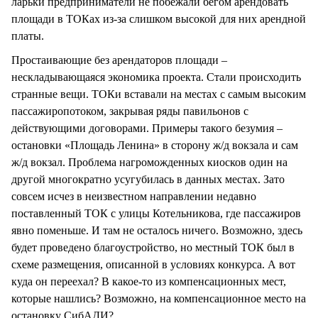
ларьки предприниматели не побежали бегом арендовать
площади в ТОКах из-за слишком высокой для них арендной
платы.
Простаивающие без арендаторов площади –
нескладывающаяся экономика проекта. Стали происходить
странные вещи. ТОКи вставали на местах с самым высоким
пассажиропотоком, закрывая ряды павильонов с
действующими договорами. Примеры такого безумия –
остановки «Площадь Ленина» в сторону ж/д вокзала и сам
ж/д вокзал. Проблема нагроможденных киосков один на
другой многократно усугубилась в данных местах. Зато
совсем исчез в неизвестном направлении недавно
поставленный ТОК с улицы Котельникова, где пассажиров
явно поменьше. И там не осталось ничего. Возможно, здесь
будет проведено благоустройство, но местный ТОК был в
схеме размещения, описанной в условиях конкурса. А вот
куда он переехал? В какое-то из компенсационных мест,
которые нашлись? Возможно, на компенсационное место на
остановку СибАДИ?