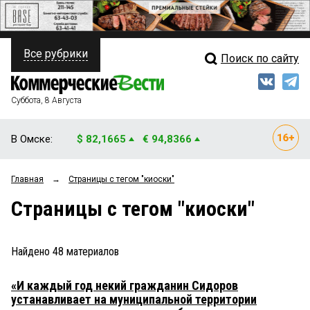
Все рубрики
Поиск по сайту
ПОЛИТИКА
Свежий выпуск
Медиа
ФИНАНСЫ
Суббота, 8 Августа
Кто есть кто
НЕДВИЖИМОСТЬ
В Омске:
$ 82,1665
€ 94,8366
Интервью
БИЗНЕС
Главная
→
Страницы c тегом "киоски"
Мнения
ОБЩЕСТВО
Страницы c тегом "киоски"
Рейтинги
ЗАКОН
Блоги
НОВОСТИ КОМПАНИЙ
Найдено
48
материалов
Архив
ПРОИСШЕСТВИЯ
«И каждый год некий гражданин Сидоров
устанавливает на муниципальной территории
СТИЛЬ ЖИЗНИ