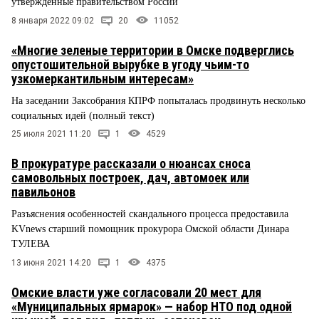
утвержденные правительством России
8 января 2022 09:02
20
11052
«Многие зеленые территории в Омске подверглись
опустошительной вырубке в угоду чьим-то
узкомеркантильным интересам»
На заседании Заксобрания КПРФ попыталась продвинуть несколько
социальных идей (полный текст)
25 июля 2021 11:20
1
4529
В прокуратуре рассказали о нюансах сноса
самовольных построек, дач, автомоек или
павильонов
Разъяснения особенностей скандального процесса предоставила
KVnews старший помощник прокурора Омской области Динара
ТУЛЕВА
13 июня 2021 14:20
1
4375
Омские власти уже согласовали 20 мест для
«Муниципальных ярмарок» — набор НТО под одной