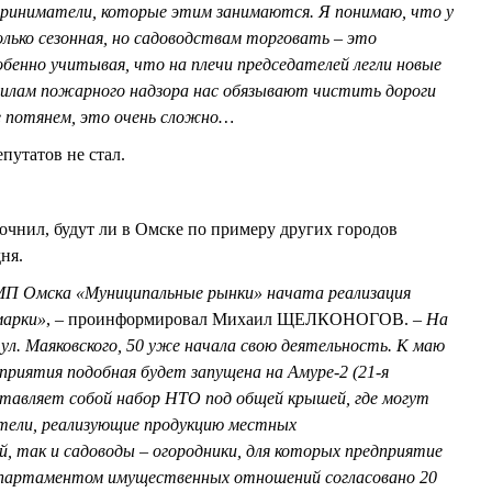
приниматели, которые этим занимаются. Я понимаю, что у
ько сезонная, но садоводствам торговать – это
бенно учитывая, что на плечи председателей легли новые
вилам пожарного надзора нас обязывают чистить дороги
е потянем, это очень сложно…
путатов не стал.
ил, будут ли в Омске по примеру других городов
ня.
МП Омска «Муниципальные рынки» начата реализация
марки»
, – проинформировал Михаил ЩЕЛКОНОГОВ.
– На
 ул. Маяковского, 50 уже начала свою деятельность. К маю
приятия подобная будет запущена на Амуре-2 (21-я
дставляет собой набор НТО под общей крышей, где могут
тели, реализующие продукцию местных
, так и садоводы – огородники, для которых предприятие
епартаментом имущественных отношений согласовано 20