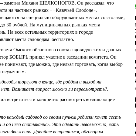
, – заметил Михаил ЩЕЛКОНОГОВ. Он рассказал, что
еста на частных рынках – «Казачьей Слободе»,
ещаются на специально оборудованных местах со столами,
 до 30 рублей. На муниципальных рынках места
ень. На всех остальных территориях в городе
авляют места садоводам бесплатно.
овета Омского областного союза садоводческих и дачных
тор БОБЫРЬ принял участие в заседании комитета. Он
е понимают, где можно, где нельзя торговать, когда выбор
я неудачным:
доводы торгуют в конце, где роддом и выход на
нет. Возникает вопрос: можно ли пересмотреть?.
встретиться и конкретно рассмотреть возникающие
то каждый садовод со своим пучком редиски хочет сесть
и и об него спотыкались. Это сделать невозможно, есть
ного движения. Давайте встретимся, обговорим