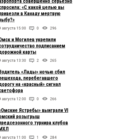
аэропорта совершенно серьезно
спросила: «С какой целью вы
привезли в Канаду мертвую
рыбу?»
9 августа 15:00
0
296
Омск и Могилев укрепили
сотрудничество подписанием
дорожной карты
9 августа 13:30
2
265
Водитель «Лады» ночью сбил
пешехода, перебегавшего
дорогу на «красный» сигнал
светофора
9 августа 12:00
0
266
«Омские Ястребы» выиграли VI
омский розыгрыш
предсезонного турнира клубов
МХЛ
9 августа 11:00
1
284