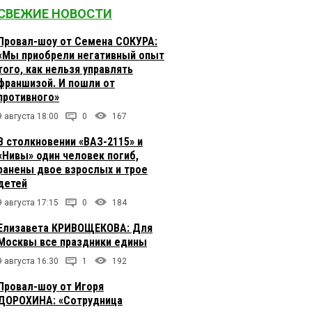
СВЕЖИЕ НОВОСТИ
Провал-шоу от Семена СОКУРА:
«Мы приобрели негативный опыт
того, как нельзя управлять
франшизой. И пошли от
противного»
9 августа 18:00
0
167
В столкновении «ВАЗ-2115» и
«Нивы» один человек погиб,
ранены двое взрослых и трое
детей
9 августа 17:15
0
184
Елизавета КРИВОЩЕКОВА: Для
Москвы все праздники едины
9 августа 16:30
1
192
Провал-шоу от Игоря
ДОРОХИНА: «Сотрудница