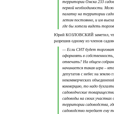
территории Омска 233 садов
первой необходимости. Мож
палатку на территории садо
летом постоянно, и им выех
где бы хотели видеть торго
Юрий КОЗЛОВСКИЙ заметил, что с
разрешив одному из членов садов
— Если СНТ будет торговать
оформлять в собственность,
отвечать? На общем собрани
начинается такая игра – кт
депутатов с небес на землю 
некоммерческих объединени
коммерцию, то надо бухгалт
садоводческие товарищества
садоводы на своих участках
территории садоводства, гд
садоводство передает ему т