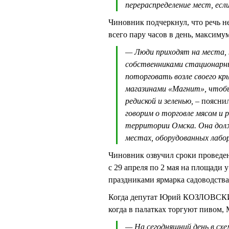
перераспределение мест, есл
Чиновник подчеркнул, что речь не 
всего пару часов в день, максиму
— Люди приходят на места, 
собственниками стационарны
поторговать возле своего кр
магазинами «Магнит», чтобы
редиской и зеленью,
– поясни
говорим о торговле мясом и 
территории Омска. Она долж
местах, оборудованных лабо
Чиновник озвучил сроки проведе
с 29 апреля по 2 мая на площади
праздниками ярмарка садоводства
Когда депутат Юрий КОЗЛОВСКИЙ 
когда в палатках торгуют пиво
— На сегодняшний день в схе