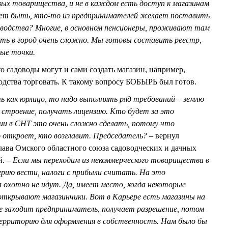
ых товарищества, и не в каждом есть доступ к магазинам
ет быть, кто-то из предпринимателей желает поставить
водства? Многие, в основном пенсионеры, проживают там
ать в город очень сложно. Мы готовы составить реестр,
вые точки.
адоводы могут и сами создать магазин, например,
одства торговать. К такому вопросу БОБЫРЬ был готов.
 как юрлицо, то надо выполнять ряд требований – землю
 строение, получать лицензию. Кто будет за это
и в СНТ это очень сложно сделать, потому что
о откроет, кто возглавит. Председатель?
– вернул
глава Омского областного союза садоводческих и дачных
й.
– Если мы переходим из некоммерческого товарищества в
ерию вести, налоги с прибыли считать. На это
 охотно не идут. Да, имеет место, когда некоторые
 открывают магазинчики. Вот в Карьере есть магазины на
е заходит предприниматель, получает разрешение, потом
ерриторию для оформления в собственность. Нам было бы