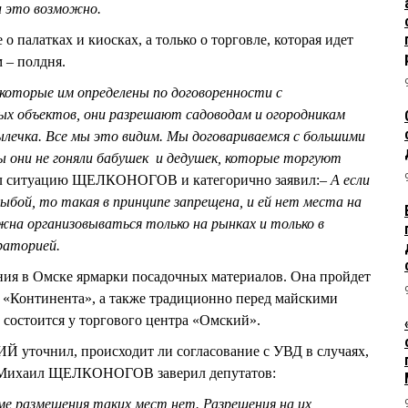
и это возможно.
о палатках и киосках, а только о торговле, которая идет
м – полдня.
которые им определены по договоренности с
х объектов, они разрешают садоводам и огородникам
ылечка. Все мы это видим. Мы договариваемся с большими
 они не гоняли бабушек и дедушек, которые торгуют
л ситуацию ЩЕЛКОНОГОВ и категорично заявил:
– А если
рыбой, то такая в принципе запрещена, и ей нет места на
на организовываться только на рынках и только в
раторией.
ния в Омске ярмарки посадочных материалов. Она пройдет
 у «Континента», а также традиционно перед майскими
 состоится у торгового центра «Омский».
уточнил, происходит ли согласование с УВД в случаях,
м, Михаил ЩЕЛКОНОГОВ заверил депутатов:
ме размещения таких мест нет. Разрешения на их